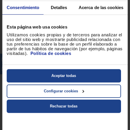
Conectividad
Consentimiento
Detalles
Acerca de las cookies
Tipo de carga
Frontal
Esta página web usa cookies
Utilizamos cookies propias y de terceros para analizar el
Consumo
uso del sitio web y mostrarte publicidad relacionada con
tus preferencias sobre la base de un perfil elaborado a
partir de tus hábitos de navegación (por ejemplo, páginas
visitadas).
Política de cookies
Clasificación energética
B
de ruido acustico
Consumo de agua
43
Aceptar todas
litros/ciclo
Configurar cookies
Consumo energético
47
kWh/100 ciclos
Rechazar todas
Motor Inverter
!
Clasificación Energética
A
!