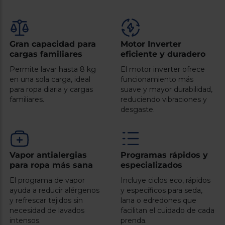
Registrarse
sesión
Gran capacidad para
Motor Inverter
cargas familiares
eficiente y duradero
Permite lavar hasta 8 kg
El motor inverter ofrece
en una sola carga, ideal
funcionamiento más
para ropa diaria y cargas
suave y mayor durabilidad,
familiares.
reduciendo vibraciones y
desgaste.
Vapor antialergias
Programas rápidos y
para ropa más sana
especializados
El programa de vapor
Incluye ciclos eco, rápidos
ayuda a reducir alérgenos
y específicos para seda,
y refrescar tejidos sin
lana o edredones que
necesidad de lavados
facilitan el cuidado de cada
intensos.
prenda.