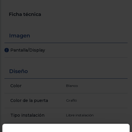
Ficha técnica
Imagen
Pantalla/Display
!
Diseño
Color
Blanco
Color de la puerta
Grafiti
Tipo instalación
Libre instalación