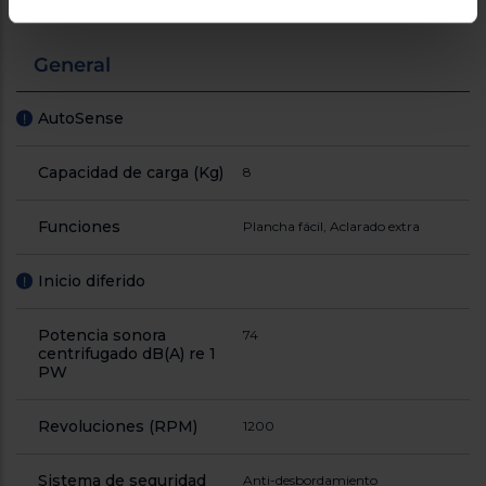
General
AutoSense
!
Capacidad de carga (Kg)
8
Funciones
Plancha fácil, Aclarado extra
Inicio diferido
!
Potencia sonora
74
centrifugado dB(A) re 1
PW
Revoluciones (RPM)
1200
Sistema de seguridad
Anti-desbordamiento