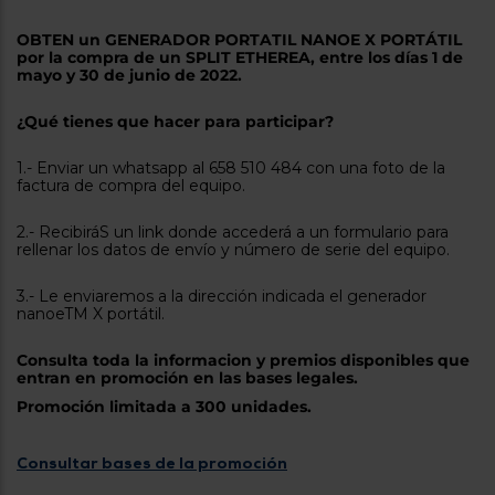
tá
ti
p
OBTEN un GENERADOR PORTATIL NANOE X PORTÁTIL
y
us
por la compra de un SPLIT ETHEREA, entre los días 1 de
lo
con
mayo y 30 de junio de 2022.
g
mejor
d
plazo
to
¿Qué tienes que hacer para participar?
de
y
ar
entrega
1.- Enviar un whatsapp al 658 510 484 con una foto de la
factura de compra del equipo.
¿Por
2.- RecibiráS un link donde accederá a un formulario para
qué
rellenar los datos de envío y número de serie del equipo.
te
pedimos
3.- Le enviaremos a la dirección indicada el generador
tu
nanoeTM X portátil.
código
postal?
Consulta toda la informacion y premios disponibles que
Productos
entran en promoción en las bases legales.
con
Promoción limitada a 300 unidades.
entrega
en
24
horas
y/o
los más
Consultar bases de la promoción
cercanos