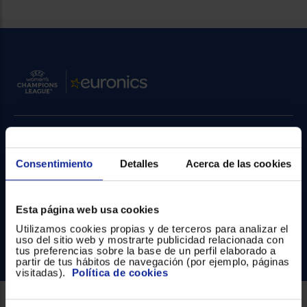
Priorizamos
la entrega
con
nuestros
propios
instaladores
Te
mostramos
tu tienda
más
cercana
Ahorramos
en
Contacto
combustible
y
cuidamos
Consentimiento
Detalles
Acerca de las cookies
el planeta
Atención cliente
Formulario de contacto
VALIDAR
Esta página web usa cookies
¿Necesitas ayuda?
Utilizamos cookies propias y de terceros para analizar el
O
uso del sitio web y mostrarte publicidad relacionada con
Ir al centro de ayuda
tus preferencias sobre la base de un perfil elaborado a
también
partir de tus hábitos de navegación (por ejemplo, páginas
puedes:
visitadas).
Política de cookies
Iniciar
Registrarse
sesión