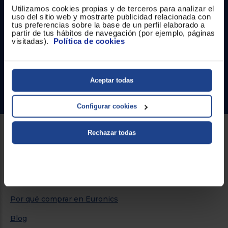
Utilizamos cookies propias y de terceros para analizar el
Contacto
uso del sitio web y mostrarte publicidad relacionada con
tus preferencias sobre la base de un perfil elaborado a
partir de tus hábitos de navegación (por ejemplo, páginas
Atención cliente
visitadas).
Política de cookies
Formulario de contacto
¿Necesitas ayuda?
Aceptar todas
Ir al centro de ayuda
Configurar cookies
Rechazar todas
Sobre Euronics
Quiénes somos
Nuestras tiendas
Por qué comprar en Euronics
Blog