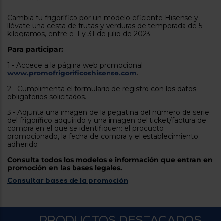
tá
ti
p
Cambia tu frigorífico por un modelo eficiente Hisense y
y
us
llévate una cesta de frutas y verduras de temporada de 5
lo
con
kilogramos, entre el 1 y 31 de julio de 2023.
g
mejor
d
Para participar:
plazo
to
de
y
1.- Accede a la página web promocional
ar
entrega
www.promofrigorificoshisense.com
.
2.- Cumplimenta el formulario de registro con los datos
obligatorios solicitados.
¿Por
qué
3.- Adjunta una imagen de la pegatina del número de serie
te
del frigorífico adquirido y una imagen del ticket/factura de
pedimos
compra en el que se identifiquen: el producto
tu
promocionado, la fecha de compra y el establecimiento
código
adherido.
postal?
Consulta todos los modelos e información que entran en
Productos
promoción en las bases legales.
con
Consultar bases de la promoción
entrega
en
24
horas
y/o
los más
cercanos
PRODUCTOS DESTACADOS