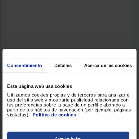
Consentimiento
Detalles
Acerca de las cookies
Esta página web usa cookies
Utilizamos cookies propias y de terceros para analizar el
LAVADORA CARGA FRONTAL BOSCH WUU28T64ES
uso del sitio web y mostrarte publicidad relacionada con
tus preferencias sobre la base de un perfil elaborado a
Clasificación Energética : A
Capacidad de carga (Kg) : 8
partir de tus hábitos de navegación (por ejemplo, páginas
visitadas).
Política de cookies
Revoluciones (RPM) : 1400
569 €
Aceptar todas