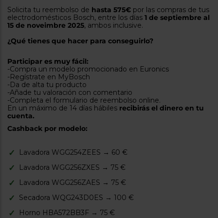
tá
Solicita tu reembolso de
hasta 575€
por las compras de tus
ti
p
electrodomésticos Bosch, entre los días
1 de septiembre al
y
us
15 de noveimbre 2025
, ambos inclusive.
lo
con
g
mejor
¿Qué tienes que hacer para conseguirlo?
d
plazo
to
de
y
Participar es muy fácil:
ar
-Compra un modelo promocionado en Euronics
entrega
-Regístrate en MyBosch
-Da de alta tu producto
-Añade tu valoración con comentario
-Completa el formulario de reembolso online.
¿Por
En un máximo de 14 días hábiles
recibirás el dinero en tu
qué
cuenta.
te
pedimos
Cashback por modelo:
tu
código
postal?
Lavadora WGG254ZEES → 60 €
Productos
Lavadora WGG256ZXES → 75 €
con
entrega
Lavadora WGG256ZAES → 75 €
en
24
horas
y/o
Secadora WQG243D0ES → 100 €
los más
cercanos
Horno HBA572BB3F → 75 €