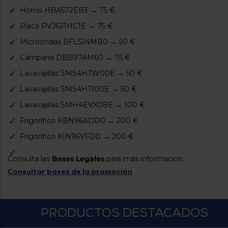
Priorizamos
la entrega
Horno HBA572EB3 → 75 €
con
nuestros
Placa PVJ631HC1E → 75 €
propios
Microondas BFL524MB0 → 50 €
instaladores
Te
Campana DBB97AM60 → 75 €
mostramos
tu tienda
Lavavajillas SMS4HTW00E → 50 €
más
cercana
Lavavajillas SMS4HTI00E → 50 €
Ahorramos
en
Lavavajillas SMH4EVX08E → 100 €
combustible
y
cuidamos
Frigorífico KBN96ADD0 → 200 €
el planeta
Frigorífico KIN96VFD0 → 200 €
VALIDAR
Consulta las
Bases Legales
para más información.
Consultar bases de la promoción
O
también
puedes:
PRODUCTOS DESTACADOS
Iniciar
Registrarse
sesión