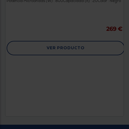
Potencia Microondas (W) : 800
Capacidad (lt) : 20
Color : Negro
269 €
VER PRODUCTO