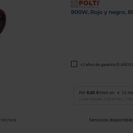
de
dispositivos
800W, Rojo y negro, 80
táctiles
pueden
usar
los
gestos
de
tocar
y
arrastrar.
+2 años de garantía (5 AÑ
 técnica
Servicios disponible