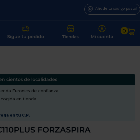
Añade tu código postal
0
Sigue tu pedido
Mi cuenta
Tiendas
en cientos de localidades
enda Euronics de confianza
recogida en tienda
ega en tu C.P.
i C110PLUS FORZASPIRA