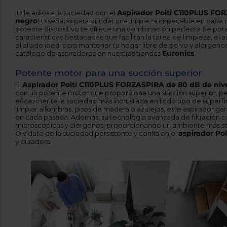
Aspirador Polti C110PLUS FOR
¡Dile adiós a la suciedad con el
negro
! Diseñado para brindar una limpieza impecable en cada r
potente dispositivo te ofrece una combinación perfecta de pote
características destacadas que facilitan la tarea de limpieza, el a
el aliado ideal para mantener tu hogar libre de polvo y alérgeno
Euronics
catálogo de aspiradores en nuestras tiendas
.
Potente motor para una succión superior
Aspirador Polti C110PLUS FORZASPIRA de 80 dB de nive
El
con un potente motor que proporciona una succión superior, pe
eficazmente la suciedad más incrustada en todo tipo de superfi
limpiar alfombras, pisos de madera o azulejos, este aspirador ga
en cada pasada. Además, su tecnología avanzada de filtración ca
microscópicas y alérgenos, proporcionando un ambiente más salud
aspirador Pol
Olvídate de la suciedad persistente y confía en el
y duradera.