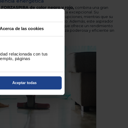
iencia energética
S FORZASPIRA de color negro y rojo,
combina una gran
polvo con una eficiencia energética excepcional. Su
argas sesiones de limpieza sin interrupciones, mientras que su
n contacto te ahorra tiempo y esfuerzo. Además, este aspirador
icación energética, lo que significa que ofrece un rendimiento
Acerca de las cookies
s energía. Disfruta de una limpieza poderosa y eficiente sin
de electricidad.
cidad relacionada con tus
ejemplo, páginas
Aceptar todas