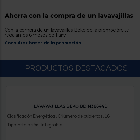
tá
ti
p
y
us
Ahorra con la compra de un lavavajillas
lo
con
g
mejor
d
Con la compra de un lavavajillas Beko de la promoción, te
plazo
to
regalamos 6 meses de Fairy
de
y
Consultar bases de la promoción
ar
entrega
¿Por
PRODUCTOS DESTACADOS
qué
te
pedimos
tu
código
postal?
Productos
LAVAVAJILLAS BEKO BDIN38644D
con
entrega
Clasificación Energética : C
Número de cubiertos : 16
en
24
Tipo instalación : Integrable
horas
y/o
los más
cercanos