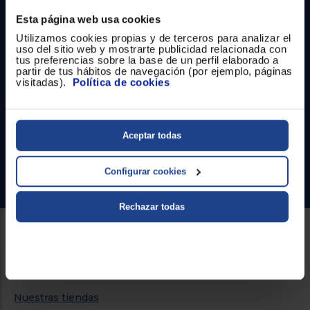
Esta página web usa cookies
Utilizamos cookies propias y de terceros para analizar el
uso del sitio web y mostrarte publicidad relacionada con
tus preferencias sobre la base de un perfil elaborado a
Contacto
partir de tus hábitos de navegación (por ejemplo, páginas
visitadas).
Política de cookies
Atención cliente
Formulario de contacto
Aceptar todas
¿Necesitas ayuda?
Configurar cookies
Ir al centro de ayuda
Rechazar todas
Sobre Euronics
Quiénes somos
Nuestras tiendas