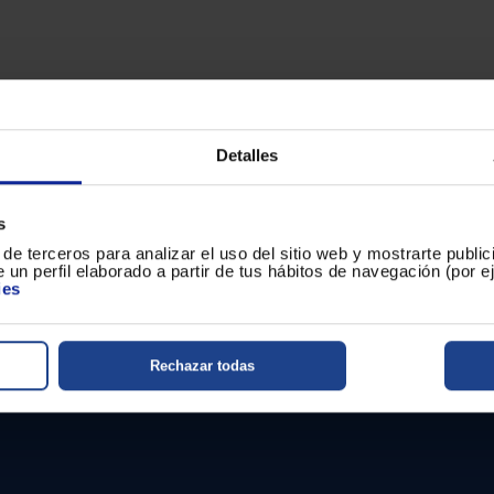
Detalles
s
de terceros para analizar el uso del sitio web y mostrarte publi
 un perfil elaborado a partir de tus hábitos de navegación (por 
ies
Rechazar todas
Ver promociones de otros fabricant