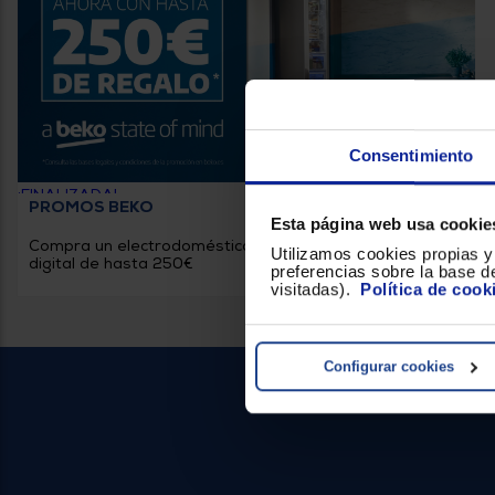
Consentimiento
¡FINALIZADA!
PROMOS BEKO
Esta página web usa cookie
Compra un electrodoméstico Beko y llévate una tarjeta
Utilizamos cookies propias y 
digital de hasta 250€
preferencias sobre la base de
visitadas).
Política de cook
Configurar cookies