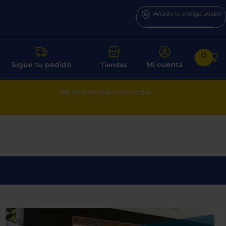
Añade tu código postal
0
Sigue tu pedido
Mi cuenta
Tiendas
Ver promociones caducadas