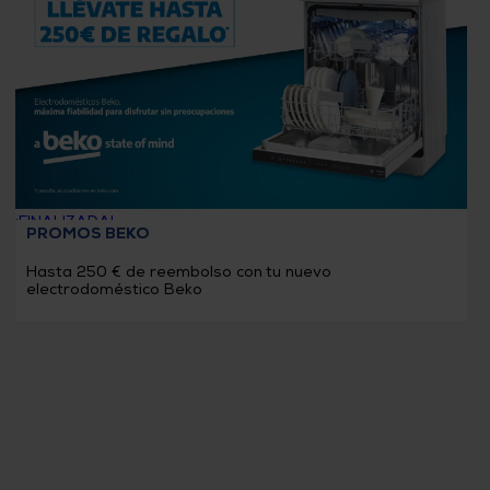
usuarios
de
dispositivos
táctiles
pueden
usar
los
gestos
de
tocar
y
arrastrar.
¡FINALIZADA!
PROMOS BEKO
Hasta 250 € de reembolso con tu nuevo
electrodoméstico Beko