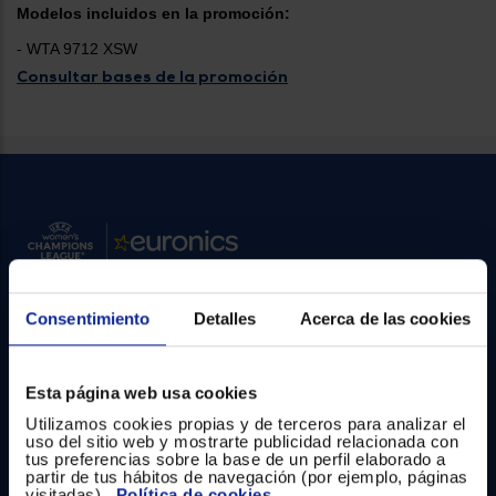
Priorizamos
Modelos incluidos en la promoción:
la entrega
con
- WTA 9712 XSW
nuestros
propios
Consultar bases de la promoción
instaladores
Te
mostramos
tu tienda
más
cercana
Ahorramos
en
combustible
y
cuidamos
el planeta
Consentimiento
Detalles
Acerca de las cookies
VALIDAR
Contacto
O
Atención cliente
Esta página web usa cookies
también
Utilizamos cookies propias y de terceros para analizar el
puedes:
Formulario de contacto
uso del sitio web y mostrarte publicidad relacionada con
tus preferencias sobre la base de un perfil elaborado a
Iniciar
¿Necesitas ayuda?
partir de tus hábitos de navegación (por ejemplo, páginas
Registrarse
sesión
visitadas).
Política de cookies