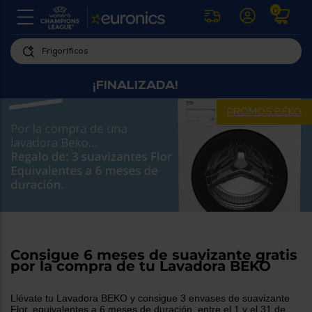
0
U
la
fe
Personaliza
ha
¡FINALIZADA!
ar
tu
y
experiencia
ab
PROMOS BEKO
p
de
se
compra
lo
re
Introduce
di
Pu
tu
in
código
p
postal
ir
al
para
re
conocer
d
los
Consigue 6 meses de suavizante gratis
b
por la compra de tu Lavadora BEKO
se
productos
L
más
us
cercanos
Llévate tu Lavadora BEKO y consigue 3 envases de suavizante
d
Flor, equivalentes a 6 meses de duración, entre el 1 y el 31 de
di
a