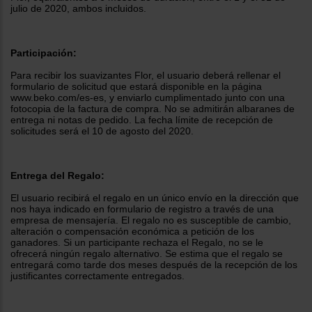
julio de 2020, ambos incluidos.
tá
ti
p
y
us
lo
con
Participación:
g
mejor
d
plazo
Para recibir los suavizantes Flor, el usuario deberá rellenar el
to
de
formulario de solicitud que estará disponible en la página
y
www.beko.com/es-es, y enviarlo cumplimentado junto con una
ar
entrega
fotocopia de la factura de compra. No se admitirán albaranes de
entrega ni notas de pedido. La fecha límite de recepción de
solicitudes será el 10 de agosto del 2020.
¿Por
qué
te
Entrega del Regalo:
pedimos
tu
El usuario recibirá el regalo en un único envío en la dirección que
código
nos haya indicado en formulario de registro a través de una
postal?
empresa de mensajería. El regalo no es susceptible de cambio,
alteración o compensación económica a petición de los
Productos
ganadores. Si un participante rechaza el Regalo, no se le
con
ofrecerá ningún regalo alternativo. Se estima que el regalo se
entrega
entregará como tarde dos meses después de la recepción de los
en
24
justificantes correctamente entregados.
horas
y/o
los más
cercanos