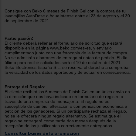
tá
ti
p
Consigue con Beko 6 meses de Finish Gel con la compra de tu
y
us
lavavajillas AutoDose o AquaIntense
entre el 23 de agosto y el 30
lo
con
de septiembre de 2021.
g
mejor
d
plazo
to
de
y
Participación:
ar
El cliente deberá rellenar el formulario de solicitud que estará
entrega
disponible en la página www.beko.com/es-es, y enviarlo
cumplimentado junto con una fotocopia de la factura de compra.
No se admitirán albaranes de entrega ni notas de pedido. El día
último para recibir solicitudes será el 10 de octubre del 2021.
¿Por
Beko Electronics España S.L. se reserva el derecho a comprobar
qué
la veracidad de los datos aportados y de actuar en consecuencia.
te
pedimos
tu
Entrega del Regalo:
código
El cliente recibirá los
6 meses de Finish Gel
en un único envío en
postal?
la dirección que nos haya indicado en formulario de registro a
través de una empresa de mensajería. El regalo no es
Productos
susceptible de cambio, alteración o compensación económica a
con
petición de los ganadores. Si un participante rechaza el Regalo,
entrega
no se le ofrecerá ningún regalo alternativo. Se estima que el
en
24
regalo se entregará como tarde dos meses después de la
horas
y/o
recepción de los justificantes correctamente entregados.
los más
cercanos
Consultar bases de la promoción