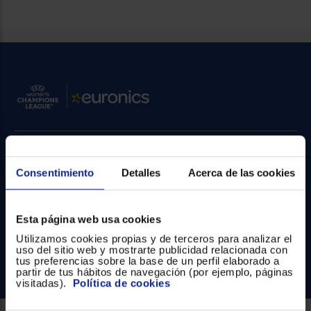
Priorizamos
la entrega
con
nuestros
propios
instaladores
Te
mostramos
tu tienda
más
cercana
Ahorramos
en
combustible
Contacto
y
cuidamos
el planeta
Consentimiento
Detalles
Acerca de las cookies
Atención cliente
VALIDAR
Formulario de contacto
Esta página web usa cookies
Utilizamos cookies propias y de terceros para analizar el
¿Necesitas ayuda?
O
uso del sitio web y mostrarte publicidad relacionada con
también
tus preferencias sobre la base de un perfil elaborado a
Ir al centro de ayuda
puedes:
partir de tus hábitos de navegación (por ejemplo, páginas
visitadas).
Política de cookies
Iniciar
Registrarse
sesión