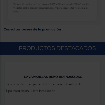
Priorizamos
la entrega
*Promoción válida del 1 de junio de 2025 al 30 de junio de 2025. Consulta
con
modelos participantes y condiciones completas en el sitio web oficial de
nuestros
Beko.
propios
instaladores
Te
mostramos
Consultar bases de la promoción
tu tienda
más
cercana
Ahorramos
en
PRODUCTOS DESTACADOS
combustible
y
cuidamos
el planeta
VALIDAR
LAVAVAJILLAS BEKO BDFN26550XC
O
Clasificación Energética : B
Número de cubiertos : 15
también
puedes:
Tipo instalación : Libre instalación
Iniciar
Registrarse
sesión