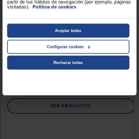
partir de tus hábitos de navegación (por ejemplo, páginas
visitadas).
Política de cookies
Aceptar todas
LAVADORA DE CARGA FRONTAL BEKO
Configurar cookies
BM3WFT31041WB
Clasificación Energética : A
Capacidad de carga (Kg) : 10
Rechazar todas
Revoluciones (RPM) : 1400
339 €
VER PRODUCTO