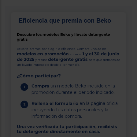
tá
ti
p
y
us
lo
con
Eficiencia que premia con Beko
g
mejor
d
plazo
to
Descubre los modelos Beko y llévate detergente
de
y
gratis
ar
entrega
Beko te premia por elegir la eficiencia. Compra uno de los
modelos en promoción
1 y el 30 de junio
entre el
de 2025
detergente gratis
y recibe
para que disfrutes de
¿Por
un lavado impecable desde el primer día.
qué
te
¿Cómo participar?
pedimos
tu
Compra
un modelo Beko incluido en la
código
promoción durante el periodo indicado.
postal?
Rellena el formulario
en la página oficial
Productos
con
incluyendo tus datos personales y la
entrega
información de compra.
en
24
horas
y/o
Una vez verificada tu participación, recibirás
los más
tu detergente directamente en casa.
cercanos