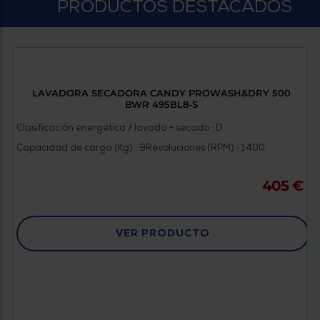
Priorizamos
PRODUCTOS DESTACADOS
la entrega
con
nuestros
propios
instaladores
Te
mostramos
tu tienda
LAVADORA SECADORA CANDY PROWASH&DRY 500
más
BWR 495BL8-S
cercana
Ahorramos
Clasificación energética / lavado + secado : D
en
Capacidad de carga (Kg) : 9
Revoluciones (RPM) : 1400
combustible
y
cuidamos
el planeta
405 €
VALIDAR
VER PRODUCTO
O
también
puedes:
Iniciar
Registrarse
sesión