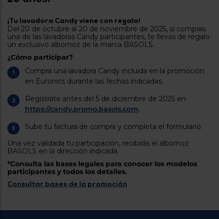
tá
ti
p
y
¡Tu lavadora Candy viene con regalo!
us
Del 20 de octubre al 20 de noviembre de 2025, si compras
lo
con
una de las lavadoras Candy participantes, te llevas de regalo
g
mejor
un exclusivo albornoz de la marca BASOLS.
d
plazo
to
¿Cómo participar?
de
y
ar
Compra una lavadora Candy incluida en la promoción
entrega
en Euronics durante las fechas indicadas.
Regístrate antes del 5 de diciembre de 2025 en
¿Por
https://candy.promo.basols.com
.
qué
te
pedimos
Sube tu factura de compra y completa el formulario.
tu
código
Una vez validada tu participación, recibirás el albornoz
postal?
BASOLS en la dirección indicada.
*Consulta las bases legales para conocer los modelos
Productos
participantes y todos los detalles.
con
entrega
Consultar bases de la promoción
en
24
horas
y/o
los más
cercanos