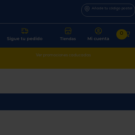
Añade tu código postal
0
Sigue tu pedido
Mi cuenta
Tiendas
Ver promociones caducadas