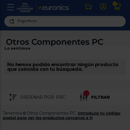
0
U
la
fe
Personaliza
ha
ar
tu
Otros Componentes PC
y
experiencia
ab
Lo sentimos
p
de
se
compra
lo
re
No hemos podido encontrar ningún producto
Introduce
di
que coincida con tu búsqueda.
Pu
tu
in
código
p
postal
ir
al
para
re
FILTRAR
conocer
d
los
b
se
productos
Tenemos
0
Otros Componentes PC.
Introduce tu código
L
más
postal para ver los productos cercanos a ti
us
cercanos
d
di
a