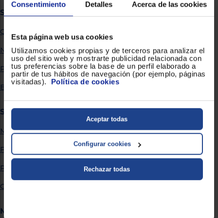
Priorizamos
Consentimiento
Detalles
Acerca de las cookies
la entrega
Sobre Euronics
con
nuestros
Quiénes somos
propios
Esta página web usa cookies
instaladores
Te
Nuestras tiendas
Utilizamos cookies propias y de terceros para analizar el
mostramos
uso del sitio web y mostrarte publicidad relacionada con
tu tienda
tus preferencias sobre la base de un perfil elaborado a
Por qué comprar en Euronics
más
partir de tus hábitos de navegación (por ejemplo, páginas
cercana
visitadas).
Política de cookies
Ahorramos
Blog
en
combustible
y
cuidamos
Servicios
el planeta
Aceptar todas
Métodos de envío
VALIDAR
Configurar cookies
Financiación
O
Promociones
Rechazar todas
también
puedes:
Garantía extendida
Iniciar
Registrarse
Más información
sesión