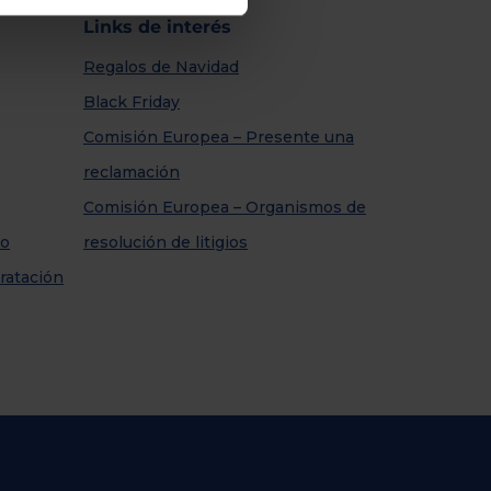
Links de interés
Regalos de Navidad
Black Friday
Comisión Europea – Presente una
reclamación
Comisión Europea – Organismos de
so
resolución de litigios
ratación