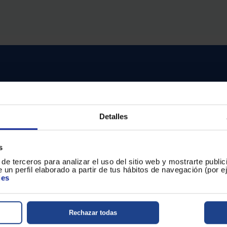
usuarios
de
dispositivos
táctiles
pueden
usar
los
gestos
de
tocar
y
arrastrar.
Detalles
s
de terceros para analizar el uso del sitio web y mostrarte publi
itas ayuda?
 un perfil elaborado a partir de tus hábitos de navegación (por 
ies
entro de ayuda
Rechazar todas