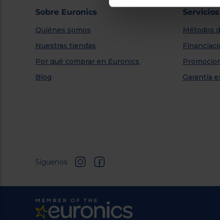
Sobre Euronics
Servicios
Quiénes somos
Métodos d
Nuestras tiendas
Financiac
Por qué comprar en Euronics
Promocio
Blog
Garantía e
Síguenos