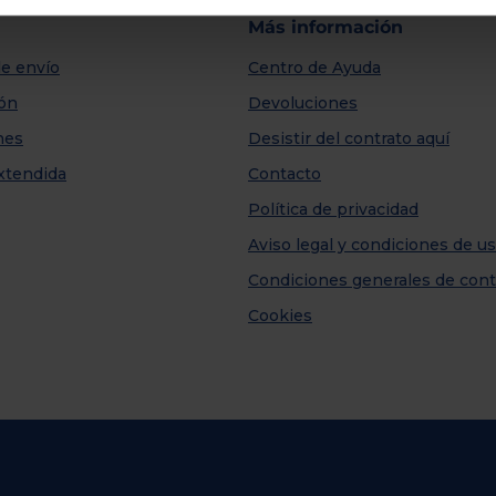
Más información
e envío
Centro de Ayuda
ión
Devoluciones
nes
Desistir del contrato aquí
xtendida
Contacto
Política de privacidad
Aviso legal y condiciones de u
Condiciones generales de cont
Cookies