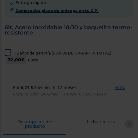
Entrega rápida
cercanos
Priorizamos
Comprueba plazo de entrega en tu C.P.
la entrega
con
nuestros
6lt, Acero inoxidable 18/10 y baquelita termo-
propios
resistente
instaladores
Te
mostramos
tu tienda
+2 años de garantía (5 AÑOS DE GARANTÍA TOTAL)
más
cercana
32,00€
+ info
Ahorramos
en
combustible
y
cuidamos
el planeta
VALIDAR
O
también
Descripción del
Ficha técnica
producto
puedes:
Iniciar