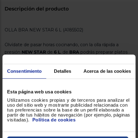
Registrarse
sesión
Descripción del producto
OLLA BRA NEW STAR 6 L (A185502)
Olvídate de pasar horas cocinando, con la olla rápida a
presión
NEW STAR
de
6 L
. de
BRA
podrás preparar platos
con el sabor tradicional y todas sus vitaminas fácilmente y
en muy poco tiempo. En
acero inoxidable 18/10
y baquelita
Consentimiento
Detalles
Acerca de las cookies
con lo que conseguirás tenerla perfecta durante muchos
años.
Consiguela ya en Euronics.es!
Esta página web usa cookies
Para todo tipo de placas, incluso inducción.
Utilizamos cookies propias y de terceros para analizar el
uso del sitio web y mostrarte publicidad relacionada con
tus preferencias sobre la base de un perfil elaborado a
partir de tus hábitos de navegación (por ejemplo, páginas
visitadas).
Política de cookies
Servicios Euronics disponibles