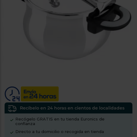
tá
ti
p
y
us
lo
con
g
mejor
d
plazo
to
de
y
ar
entrega
¿Por
qué
te
pedimos
tu
código
postal?
Recíbelo en 24 horas en cientos de localidades
Productos
con
Recógelo GRATIS en tu tienda Euronics de
entrega
confianza
en
24
horas
y/o
Directo a tu domicilio o recogida en tienda
los más