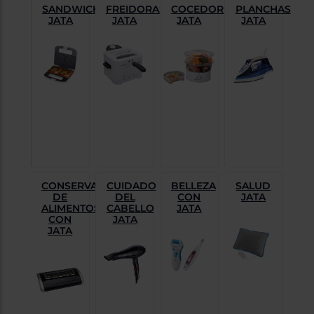
Priorizamos
SANDWICHERAS
FREIDORAS
COCEDORES
PLANCHAS
la entrega
JATA
JATA
JATA
JATA
con
nuestros
propios
instaladores
Te
mostramos
tu tienda
más
cercana
Ahorramos
en
combustible
y
cuidamos
el planeta
CONSERVACIÓN
CUIDADO
BELLEZA
SALUD
DE
DEL
CON
JATA
VALIDAR
ALIMENTOS
CABELLO
JATA
CON
JATA
JATA
O
también
puedes:
Iniciar
Registrarse
sesión