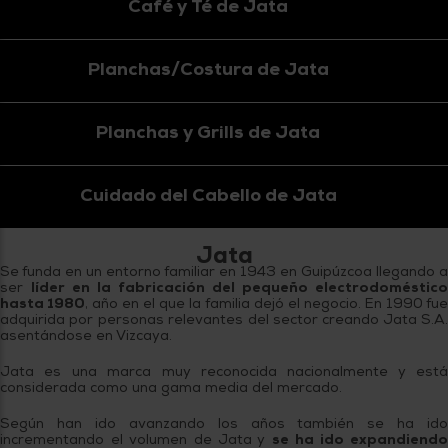
Café y Té de Jata
Planchas/Costura de Jata
Planchas y Grills de Jata
Cuidado del Cabello de Jata
Jata
Se funda en un entorno familiar en 1943 en Guipúzcoa llegando a
ser
líder en la fabricación del pequeño electrodoméstico
hasta 1980
, año en el que la familia dejó el negocio. En 1990 fu
adquirida por personas relevantes del sector creando Jata S.A.
asentándose en Vizcaya.
Jata es una marca muy reconocida nacionalmente y está
considerada como una gama media del mercado.
Según han ido avanzando los años también se ha ido
incrementando el volumen de Jata y
se ha ido expandiend