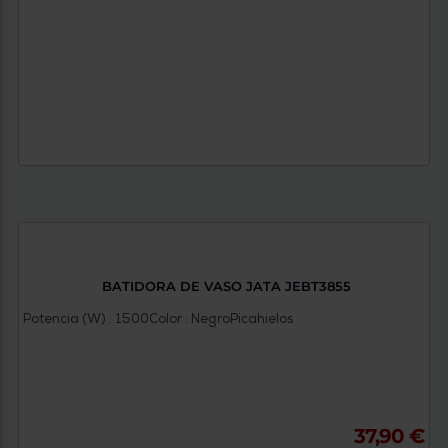
BATIDORA DE VASO JATA JEBT3855
Potencia (W) : 1500
Color : Negro
Picahielos
37,90 €