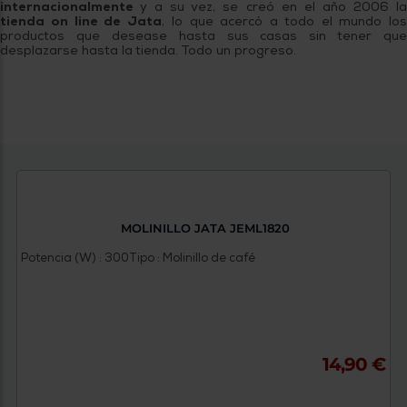
internacionalmente
y a su vez, se creó en el año 2006 l
tienda on line de Jata
, lo que acercó a todo el mundo los
productos que desease hasta sus casas sin tener que
desplazarse hasta la tienda. Todo un progreso.
MOLINILLO JATA JEML1820
Potencia (W) : 300
Tipo : Molinillo de café
14,90 €