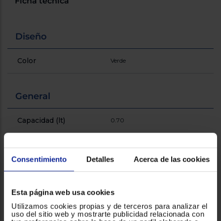
Ficha técnica
Registrarse
sesión
Diseño
Color
Verde
General
Capacidad (lt)
0.70
Fácil de limpiar
Consentimiento
Detalles
Acerca de las cookies
Función turbo
!
Esta página web usa cookies
Material cuchillas
Acero inoxidable
Utilizamos cookies propias y de terceros para analizar el
uso del sitio web y mostrarte publicidad relacionada con
Potencia (W)
1500