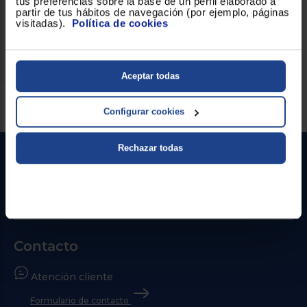
tus preferencias sobre la base de un perfil elaborado a
partir de tus hábitos de navegación (por ejemplo, páginas
visitadas).
Política de cookies
Vaso
Sí
Aceptar todas
Servicios Euronics disponibles
Configurar cookies
Rechazar todas
Contacto
Atención cliente
Formulario de contacto