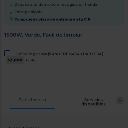
cercanos
Directo a tu domicilio o recogida en tienda
Priorizamos
Entrega rápida
la entrega
con
Comprueba plazo de entrega en tu C.P.
nuestros
propios
instaladores
1500W, Verde, Fácil de limpiar
Te
mostramos
tu tienda
más
+2 años de garantía (5 AÑOS DE GARANTÍA TOTAL)
cercana
Ahorramos
32,00€
+ info
en
combustible
y
cuidamos
el planeta
VALIDAR
Ficha técnica
Servicios
disponibles
O
también
puedes:
Iniciar