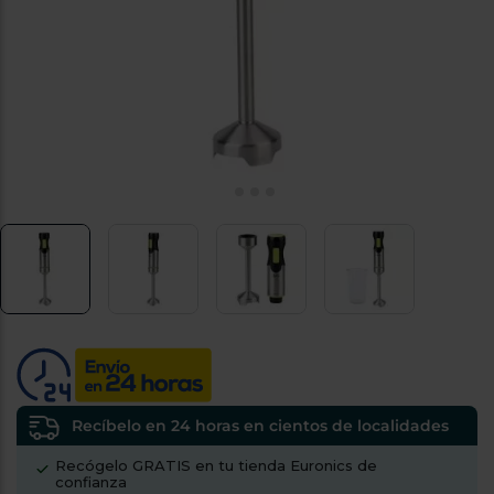
tá
ti
p
y
us
lo
con
g
mejor
d
plazo
to
de
y
ar
entrega
¿Por
qué
te
pedimos
tu
código
postal?
Productos
con
Recíbelo en 24 horas en cientos de localidades
entrega
en
24
Recógelo GRATIS en tu tienda Euronics de
horas
y/o
confianza
los más