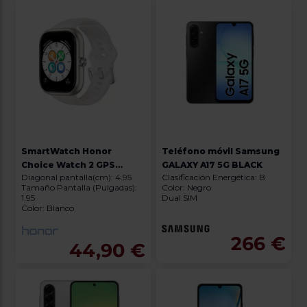
SmartWatch Honor
Teléfono móvil Samsung
Choice Watch 2 GPS
GALAXY A17 5G BLACK
Diagonal pantalla(cm): 4.95
Clasificación Energética: B
White
Tamaño Pantalla (Pulgadas):
Color: Negro
1.95
Dual SIM
Color: Blanco
266 €
44,90 €