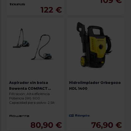
109 €
122 €
Aspirador sin bolsa
Hidrolimpiador Orbegozo
Rowenta COMPACT
HDL 1400
Filtración: Alta eficiencia
POWER XXL RO4B11EA
Potencia (W): 900
Capacidad para polvo: 2.5lt
80,90 €
76,90 €