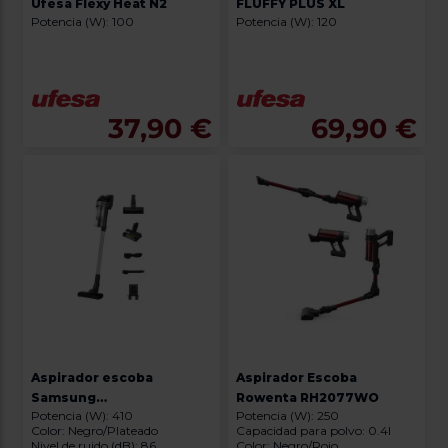
Ufesa Flexy Heat N2
FLUFFY PLUS XL
Potencia (W): 100
Potencia (W): 120
37,90 €
69,90 €
Aspirador escoba
Aspirador Escoba
Samsung
Rowenta RH2077WO
Potencia (W): 410
Potencia (W): 250
VS15A60AGR5/WA JET 65
Color: Negro/Plateado
Capacidad para polvo: 0.4l
PET
Nivel de ruido (dB): 86
Color: Negro/Rojo