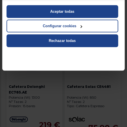
Aceptar todas
Configurar cookies
Rechazar todas
Cafetera Delonghi
Cafetera Solac CE4481
EC785.AE
Potencia (W): 1300
Potencia (W): 850
Nº Tazas: 2
Nº Tazas: 2
Presión: 15 bares
Tipo: Cafetera Espresso
219 €