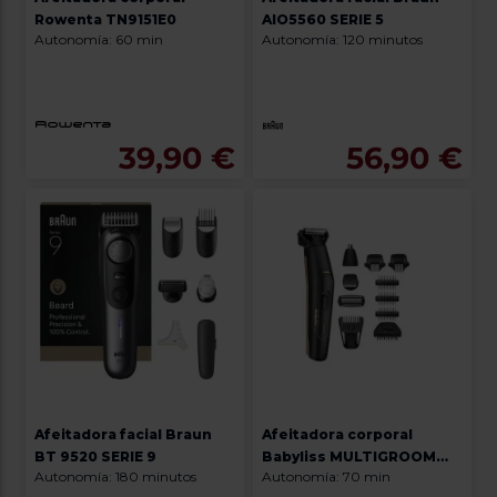
Priorizamos
la entrega
Rowenta TN9151E0
AIO5560 SERIE 5
con
Autonomía: 60 min
Autonomía: 120 minutos
nuestros
propios
instaladores
Te
mostramos
tu tienda
39,90 €
56,90 €
más
cercana
Ahorramos
en
combustible
y
cuidamos
el planeta
VALIDAR
O
también
puedes:
Afeitadora facial Braun
Afeitadora corporal
BT 9520 SERIE 9
Babyliss MULTIGROOM
Iniciar
Registrarse
Autonomía: 180 minutos
Autonomía: 70 min
MT860E 11-IN-1 NEGRO
sesión