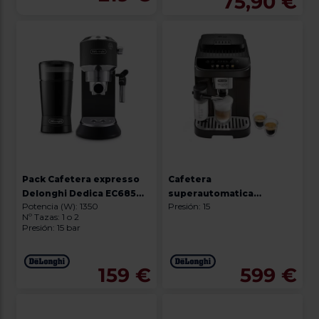
75,90 €
Pack Cafetera expresso
Cafetera
Delonghi Dedica EC685BK
superautomatica
Potencia (W): 1350
Presión: 15
+ Molinillo KG200
De'Longhi MAGNIFICA EVO
Nº Tazas: 1 o 2
ECAM 293.61.BW
Presión: 15 bar
159 €
599 €