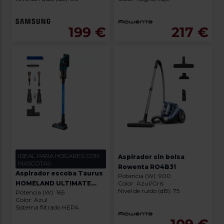
199 €
217 €
IDEAL PARA HOGARES CON
Aspirador sin bolsa
MASCOTAS
Rowenta RO4B31
Aspirador escoba Taurus
Potencia (W): 900
HOMELAND ULTIMATE
Color: Azul/Gris
Nivel de ruido (dB): 75
Potencia (W): 165
ANIMAL
Color: Azul
Sistema filtrado HEPA