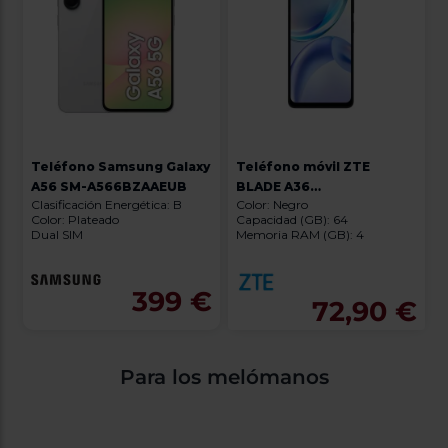
Teléfono Samsung Galaxy
Teléfono móvil ZTE
A56 SM-A566BZAAEUB
BLADE A36
Clasificación Energética: B
Color: Negro
4GB/64GB/6,75" P606F20
Color: Plateado
Capacidad (GB): 64
BLACK
Dual SIM
Memoria RAM (GB): 4
399 €
72,90 €
Para los melómanos