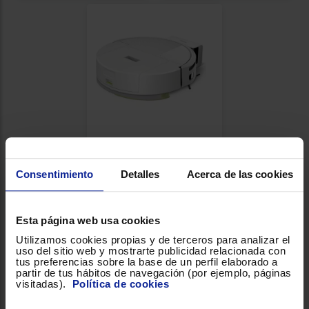
Robot aspirador iRobot
205 DUSTCOMPACTOR
Consentimiento
Detalles
Acerca de las cookies
Potencia (W): 70 veces superior
COMBO
a la serie 600
Color: Blanco
Sistema filtrado HEPA
Esta página web usa cookies
Utilizamos cookies propias y de terceros para analizar el
211 €
uso del sitio web y mostrarte publicidad relacionada con
tus preferencias sobre la base de un perfil elaborado a
partir de tus hábitos de navegación (por ejemplo, páginas
visitadas).
Política de cookies
Para cocineros