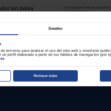
ador sin bolsa
sin bolsa permite un vaciado d
el siguiente uso.
Accesorios y funciona
cto y funcional con un
esidad de bolsas. Con una
Incluye una boquilla para ranu
dB, ofrece un equilibrio
Detalles
abordar diferentes superficie
 un aparato eficiente y sin
para la separación de polvo y 
completamente manual y dir
s
Una inversión inteligente 
de terceros para analizar el uso del sitio web y mostrarte publi
s contenidas que facilitan su
 un perfil elaborado a partir de tus hábitos de navegación (por 
m de profundidad. Su formato
ies
Rechazar todas