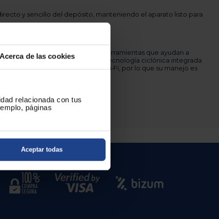
irecto y sencillo del depósito, manteniendo el aparato listo para
lidades
ras 2 en 1 y un cepillo para suelos, herramientas que ayudan a
Acerca de las cookies
s y huecos del hogar. Dispone de tecnología ciclónica integrada
aire y no incorpora conectividad Wi‑Fi, por lo que su manejo es
ecto.
para tu hogar.
cidad relacionada con tus
ejemplo, páginas
Aceptar todas