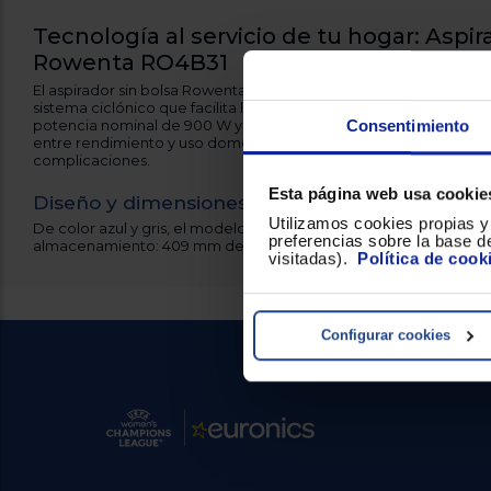
Tecnología al servicio de tu hogar: Aspir
Rowenta RO4B31
El aspirador sin bolsa Rowenta RO4B31 combina un diseño compa
sistema ciclónico que facilita la recogida de la suciedad sin nec
potencia nominal de 900 W y un nivel de ruido aproximado de 75 
Consentimiento
entre rendimiento y uso doméstico, pensado para quienes buscan
complicaciones.
Esta página web usa cookie
Diseño y dimensiones
Utilizamos cookies propias y 
De color azul y gris, el modelo RO4B31 presenta unas dimensione
preferencias sobre la base de
almacenamiento: 409 mm de altura, 276 mm de anchura y 291 m
visitadas).
Política de cook
Configurar cookies