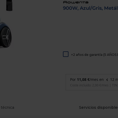
de
dispositivos
900W, Azul/Gris, Metál
táctiles
pueden
usar
los
gestos
de
tocar
y
arrastrar.
+2 años de garantía (5 AÑ
 técnica
Servicios disponible