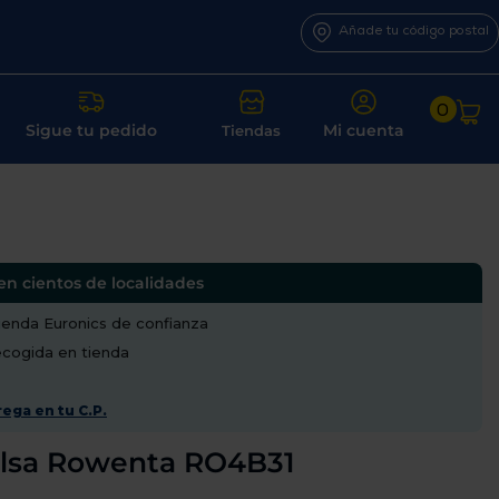
Añade tu código postal
0
Sigue tu pedido
Mi cuenta
Tiendas
en cientos de localidades
enda Euronics de confianza
recogida en tienda
ega en tu C.P.
bolsa Rowenta RO4B31