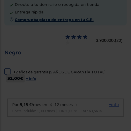
cercanos
Directo a tu domicilio o recogida en tienda
Priorizamos
Entrega rápida
la entrega
con
Comprueba plazo de entrega en tu C.P.
nuestros
propios
instaladores
Te
3.9000000
(20)
mostramos
tu tienda
más
Negro
cercana
Ahorramos
en
combustible
+2 años de garantía (5 AÑOS DE GARANTÍA TOTAL)
y
cuidamos
32,00€
+ info
el planeta
VALIDAR
O
también
puedes:
Iniciar