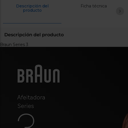
Registrarse
sesión
Descripción del
Ficha técnica
producto
Descripción del producto
Braun Series 3