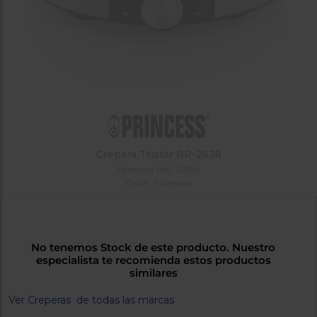
tá
ti
p
y
us
lo
con
g
mejor
d
plazo
to
de
y
ar
entrega
¿Por
Crepera Tristar BP-2638
qué
Potencia (W) : 1200
te
Color : Plateado
pedimos
tu
código
postal?
No tenemos Stock de este producto. Nuestro
Productos
especialista te recomienda estos productos
con
similares
entrega
en
24
Ver Creperas de todas las marcas
horas
y/o
los más