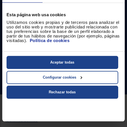
Registrarse
sesión
Esta página web usa cookies
Utilizamos cookies propias y de terceros para analizar el
uso del sitio web y mostrarte publicidad relacionada con
tus preferencias sobre la base de un perfil elaborado a
Contacto
partir de tus hábitos de navegación (por ejemplo, páginas
visitadas).
Política de cookies
Atención cliente
Formulario de contacto
Aceptar todas
¿Necesitas ayuda?
Configurar cookies
Ir al centro de ayuda
Rechazar todas
Sobre Euronics
Quiénes somos