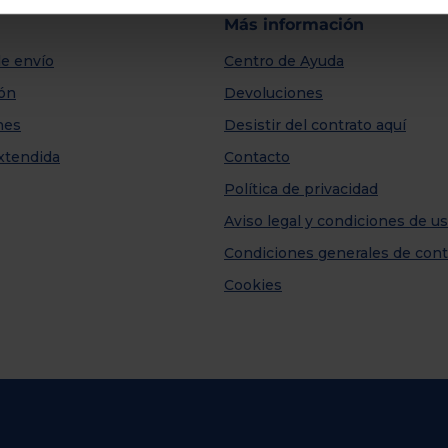
Más información
e envío
Centro de Ayuda
ión
Devoluciones
nes
Desistir del contrato aquí
xtendida
Contacto
Política de privacidad
Aviso legal y condiciones de u
Condiciones generales de cont
Cookies