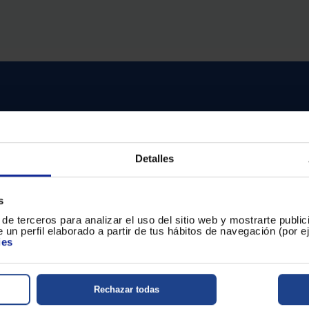
usuarios
de
dispositivos
táctiles
pueden
usar
los
gestos
de
tocar
y
arrastrar.
Detalles
s
de terceros para analizar el uso del sitio web y mostrarte publi
itas ayuda?
 un perfil elaborado a partir de tus hábitos de navegación (por 
ies
entro de ayuda
Rechazar todas