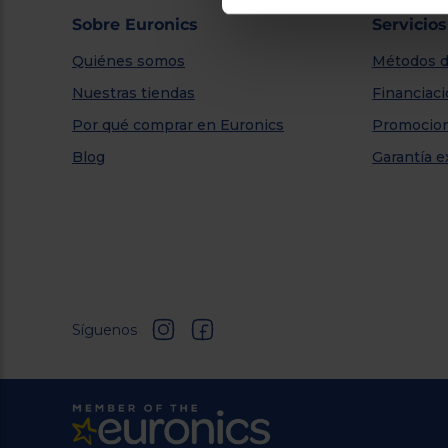
Sobre Euronics
Servicios
Quiénes somos
Métodos d
Nuestras tiendas
Financiac
Por qué comprar en Euronics
Promocio
Blog
Garantía e
Síguenos