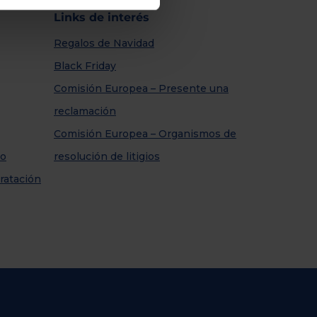
Links de interés
Regalos de Navidad
Black Friday
Comisión Europea – Presente una
reclamación
Comisión Europea – Organismos de
so
resolución de litigios
ratación