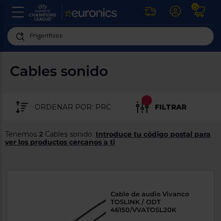
0
U
la
fe
Personaliza
ha
ar
tu
Cables sonido
y
experiencia
ab
p
de
se
compra
lo
FILTRAR
re
Introduce
di
Pu
tu
in
Tenemos
2
Cables sonido.
Introduce tu código postal para
código
p
ver los productos cercanos a ti
postal
ir
al
para
re
conocer
d
los
b
se
productos
Cable de audio Vivanco
L
más
TOSLINK / ODT
us
cercanos
46150/VVATOSL20K
d
di
a