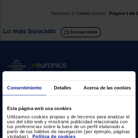
Priorizamos
la entrega
con
Tenemos
2
Cables sonido .
Página 1 de 1
nuestros
propios
instaladores
Lo más búscado
Te
Entrega rápida
mostramos
tu tienda
más
cercana
Ahorramos
en
combustible
y
cuidamos
el planeta
Consentimiento
Detalles
Acerca de las cookies
VALIDAR
Contacto
Atención cliente
O
Esta página web usa cookies
también
Formulario de contacto
Utilizamos cookies propias y de terceros para analizar el
puedes:
uso del sitio web y mostrarte publicidad relacionada con
tus preferencias sobre la base de un perfil elaborado a
¿Necesitas ayuda?
Iniciar
Registrarse
partir de tus hábitos de navegación (por ejemplo, páginas
sesión
visitadas).
Política de cookies