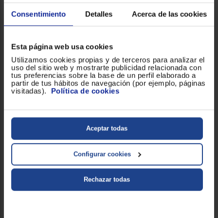
Consentimiento
Detalles
Acerca de las cookies
Número de cepillos
x1
Número de filtros
x1
Esta página web usa cookies
Utilizamos cookies propias y de terceros para analizar el
Potencia (W)
45
uso del sitio web y mostrarte publicidad relacionada con
tus preferencias sobre la base de un perfil elaborado a
partir de tus hábitos de navegación (por ejemplo, páginas
visitadas).
Política de cookies
Sin bolsa
!
Sin cables
Aceptar todas
Tipo de depósito
Transparente
!
Configurar cookies
Tipo de cepillo
Cepillo para polvo
Rechazar todas
Tipo de filtro
Lavable