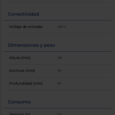
Registrarse
sesión
Conectividad
Voltaje de entrada
230 V
Dimensiones y peso
Altura (mm)
135
Anchura (mm)
115
Profundidad (mm)
39
Consumo
Tensión (V)
7.2