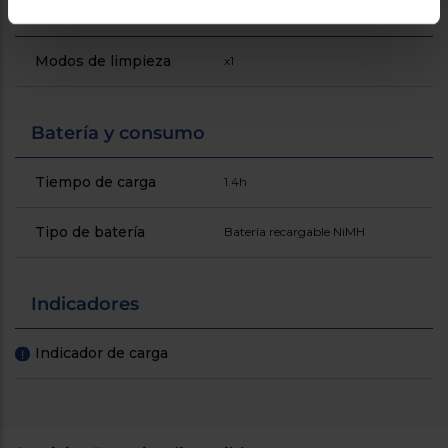
Programas
Modos de limpieza
x1
Batería y consumo
Tiempo de carga
1.4h
Tipo de batería
Batería recargable NiMH
Indicadores
Indicador de carga
!