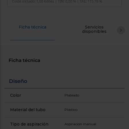
cercanos
Priorizamos
la entrega
con
nuestros
Ficha técnica
propios
Servicios
disponibles
instaladores
Te
mostramos
tu tienda
más
cercana
Ahorramos
Ficha técnica
en
combustible
y
cuidamos
el planeta
Diseño
VALIDAR
Color
Plateado
O
Material del tubo
Plástico
también
puedes:
Tipo de aspiración
Aspiración manual
Iniciar