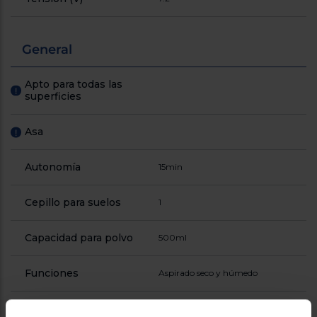
General
Apto para todas las
!
superficies
Asa
!
Autonomía
15min
Cepillo para suelos
1
Capacidad para polvo
500ml
Funciones
Aspirado seco y húmedo
Nivel de ruido (dB)
60