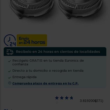
tá
ti
p
y
us
lo
con
g
mejor
d
plazo
to
de
y
ar
entrega
¿Por
Recíbelo en 24 horas en cientos de localidades
qué
Recógelo GRATIS en tu tienda Euronics de
te
confianza
pedimos
Directo a tu domicilio o recogida en tienda
tu
código
Entrega rápida
postal?
Comprueba plazo de entrega en tu C.P.
Productos
con
entrega
3.8192000
(271)
en
24
horas
y/o
los más