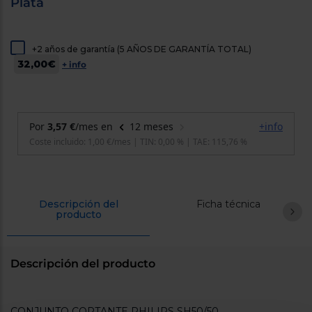
Plata
cercanos
Priorizamos
la entrega
con
+2 años de garantía (5 AÑOS DE GARANTÍA TOTAL)
nuestros
32,00€
propios
+ info
instaladores
Te
mostramos
tu tienda
más
cercana
Ahorramos
en
combustible
y
cuidamos
el planeta
Descripción del
Ficha técnica
producto
VALIDAR
O
Descripción del producto
también
puedes:
Iniciar
CONJUNTO CORTANTE PHILIPS SH50/50