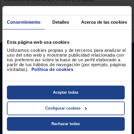
Registrarse
sesión
Consentimiento
Detalles
Acerca de las cookies
Servicios Euronics disponibles
Esta página web usa cookies
Utilizamos cookies propias y de terceros para analizar el
uso del sitio web y mostrarte publicidad relacionada con
tus preferencias sobre la base de un perfil elaborado a
partir de tus hábitos de navegación (por ejemplo, páginas
visitadas).
Política de cookies
Contacto
Aceptar todas
Atención cliente
Configurar cookies
Formulario de contacto
Rechazar todas
¿Necesitas ayuda?