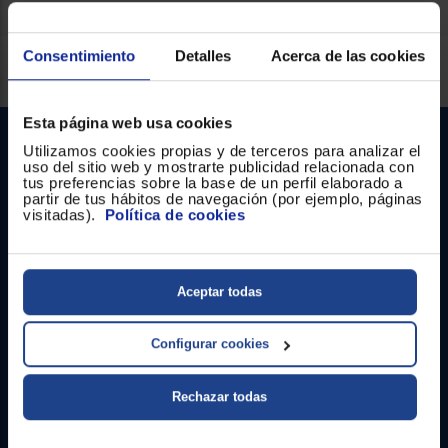
Registrarse
sesión
Consentimiento
Detalles
Acerca de las cookies
Servicios Euronics disponibles
Esta página web usa cookies
Utilizamos cookies propias y de terceros para analizar el
uso del sitio web y mostrarte publicidad relacionada con
tus preferencias sobre la base de un perfil elaborado a
partir de tus hábitos de navegación (por ejemplo, páginas
visitadas).
Política de cookies
Contacto
Aceptar todas
Atención cliente
Configurar cookies
Formulario de contacto
¿Necesitas ayuda?
Rechazar todas
Ir al centro de ayuda