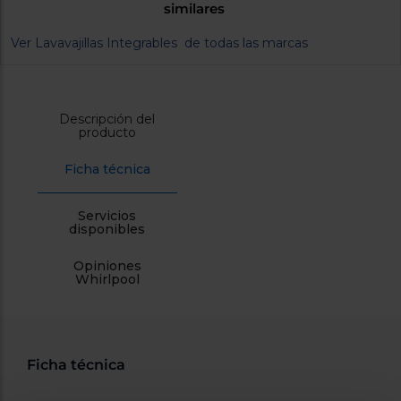
similares
cercanos
Priorizamos
la entrega
Ver Lavavajillas Integrables de todas las marcas
con
nuestros
propios
instaladores
Te
Descripción del
mostramos
producto
tu tienda
más
Ficha técnica
cercana
Ahorramos
en
combustible
Servicios
y
cuidamos
disponibles
el planeta
Opiniones
Whirlpool
VALIDAR
O
también
Ficha técnica
puedes:
Iniciar