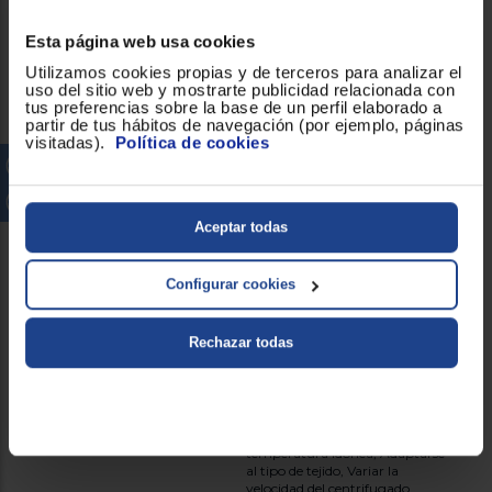
General
Esta página web usa cookies
Utilizamos cookies propias y de terceros para analizar el
uso del sitio web y mostrarte publicidad relacionada con
6th SENSE
!
tus preferencias sobre la base de un perfil elaborado a
partir de tus hábitos de navegación (por ejemplo, páginas
visitadas).
Política de cookies
Capacidad de carga (Kg)
12
Dosificador automático de
!
detergente
Aceptar todas
FreshCare
!
Configurar cookies
Función secado
!
Rechazar todas
Funciones
Mezcla 40°, Manchas a 15°,
Diario 40ºC, Eco Algodón,
Delicados, Especial deporte,
Aclarado intensivo, Escoger la
temperatura idónea, Adaptarse
al tipo de tejido, Variar la
velocidad del centrifugado