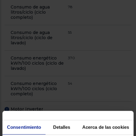
Consumo de agua
78
litros/ciclo (ciclo
completo)
Consumo de agua
55
litros/ciclo (ciclo de
lavado)
Consumo energético
370
kWh/100 ciclos (ciclo de
lavado)
Consumo energético
54
kWh/100 ciclos (ciclo
completo)
Motor Inverter
!
Clasificación Energética
D
!
Consentimiento
Detalles
Acerca de las cookies