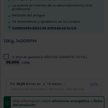
cercanos
La puesta en marcha de tu elecrodoméstico más
Priorizamos
profesional
la entrega
con
Retirada del antiguo
nuestros
Te asesoramos y ayudamos en tu compra
propios
instaladores
Comprueba plazo de entrega en tu C.P.
Te
mostramos
tu tienda
12Kg, 1400RPM
más
cercana
Ahorramos
en
+2 años de garantía (5 AÑOS DE GARANTÍA TOTAL)
combustible
y
cuidamos
38,00€
+ info
el planeta
VALIDAR
O
también
puedes:
Más información sobre
eficiencia energética
o
ficha
ⓘ
del producto
Iniciar