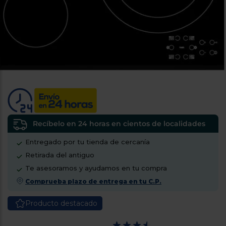
tá
ti
p
y
us
lo
con
g
mejor
d
plazo
to
de
y
ar
entrega
¿Por
qué
Recíbelo en 24 horas en cientos de localidades
te
pedimos
Entregado por tu tienda de cercanía
tu
Retirada del antiguo
código
postal?
Te asesoramos y ayudamos en tu compra
Comprueba plazo de entrega en tu C.P.
Productos
con
entrega
Producto destacado
en
24
horas
y/o
los más