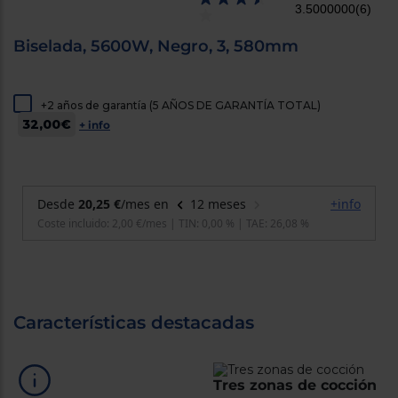
3.5000000
(6)
cercanos
Priorizamos
la entrega
Biselada, 5600W, Negro, 3, 580mm
con
nuestros
propios
instaladores
+2 años de garantía (5 AÑOS DE GARANTÍA TOTAL)
Te
32,00€
+ info
mostramos
tu tienda
más
cercana
Ahorramos
en
combustible
y
cuidamos
el planeta
VALIDAR
Características destacadas
O
también
puedes:
Tres zonas de cocción
Iniciar