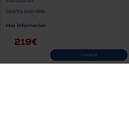
Promociones
Garantía extendida
Más información
Centro de Ayuda
219€
Devoluciones
Comprar
Desistir del contrato aquí
Contacto
Política de privacidad
Aviso legal y condiciones de uso
Condiciones generales de contratación
Cookies
Links de interés