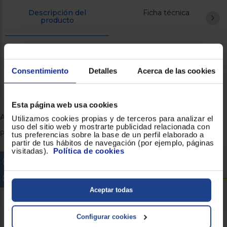
Descripción del
Ficha técnica
producto
Descripción del producto
Consentimiento
Detalles
Acerca de las cookies
Esta página web usa cookies
AKT 807/BF
Utilizamos cookies propias y de terceros para analizar el
uso del sitio web y mostrarte publicidad relacionada con
Placa vitrocoerámica Whirlpool AKT 807/BF con 3 zonas de cocción
tus preferencias sobre la base de un perfil elaborado a
partir de tus hábitos de navegación (por ejemplo, páginas
visitadas).
Política de cookies
Características
Especificaciones
Aceptar todas
Configurar cookies