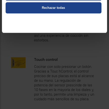
Controles frontales
Rechazar todas
Control absoluto de tu cocina.
Fácilmente accesibles y realmente
intuitivos, los controles están
posicionados en un cómodo panel
frontal de tu placa, proporcionando
así una experiencia de cocción sin
estorbos.
Touch control
Cocinar con solo presionar un botón.
Gracias a Touc hControl, el control
preciso de sus placas está al alcance
de su mano. La regulación de
potencia del sensor prescinde de las
10 fases en la mayoría de los diales y,
por lo tanto, permite una limpieza y un
cuidado más sencillos de su placa.