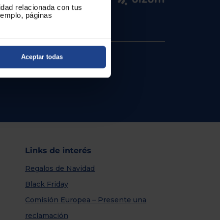
cidad relacionada con tus
ejemplo, páginas
Aceptar todas
Links de interés
Regalos de Navidad
Black Friday
Comisión Europea – Presente una
reclamación