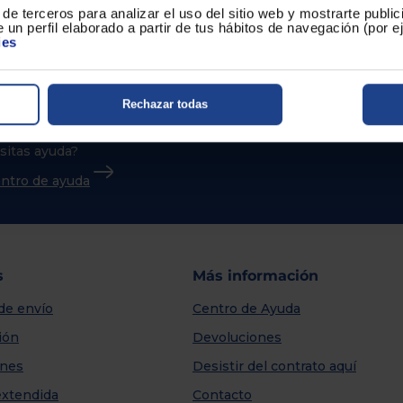
de terceros para analizar el uso del sitio web y mostrarte publi
 un perfil elaborado a partir de tus hábitos de navegación (por 
ies
Rechazar todas
sitas ayuda?
centro de ayuda
s
Más información
de envío
Centro de Ayuda
ión
Devoluciones
nes
Desistir del contrato aquí
extendida
Contacto