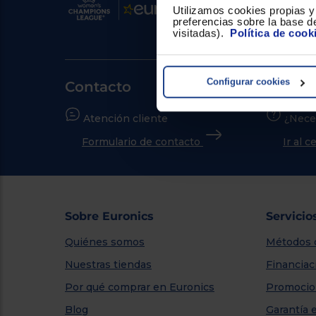
Utilizamos cookies propias y 
preferencias sobre la base de
visitadas).
Política de cook
Configurar cookies
Contacto
Atención cliente
¿Nece
Formulario de contacto
Ir al 
Sobre Euronics
Servicio
Quiénes somos
Métodos 
Nuestras tiendas
Financiac
Por qué comprar en Euronics
Promocio
Blog
Garantía 