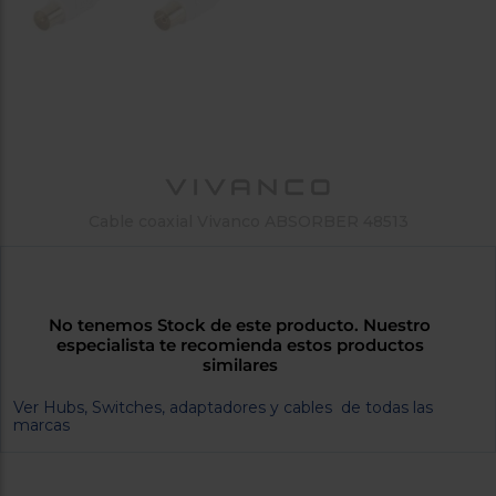
tá
ti
p
y
us
lo
con
g
mejor
d
plazo
to
de
y
ar
entrega
Cable coaxial Vivanco ABSORBER 48513
¿Por
qué
te
pedimos
tu
No tenemos Stock de este producto. Nuestro
código
especialista te recomienda estos productos
similares
postal?
Productos
Ver Hubs, Switches, adaptadores y cables de todas las
con
marcas
entrega
en
24
horas
y/o
los más