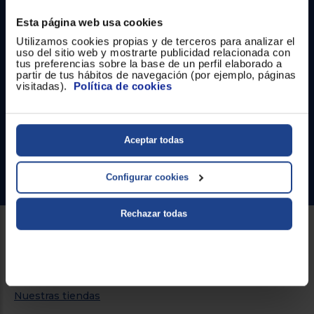
Registrarse
sesión
Esta página web usa cookies
Utilizamos cookies propias y de terceros para analizar el
uso del sitio web y mostrarte publicidad relacionada con
Contacto
tus preferencias sobre la base de un perfil elaborado a
partir de tus hábitos de navegación (por ejemplo, páginas
visitadas).
Política de cookies
Atención cliente
Formulario de contacto
Aceptar todas
¿Necesitas ayuda?
Ir al centro de ayuda
Configurar cookies
Rechazar todas
Sobre Euronics
Quiénes somos
Nuestras tiendas