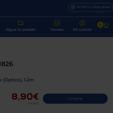
Añade tu código postal
0
Sigue tu pedido
Mi cuenta
Tiendas
1826
k (Óptico), 1.2m
8,90€
Comprar
IVA Incl.