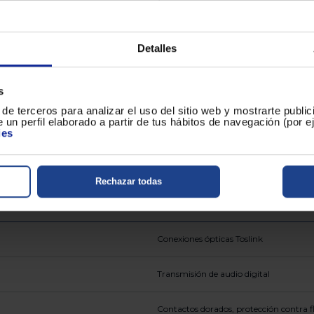
Detalles
173
s
de terceros para analizar el uso del sitio web y mostrarte publi
105
 un perfil elaborado a partir de tus hábitos de navegación (por 
ies
230
Rechazar todas
Conexiones ópticas Toslink
Transmisión de audio digital
Contactos dorados, protección contra fle