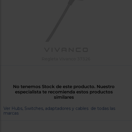
tá
ti
p
y
us
lo
con
g
mejor
d
plazo
to
de
y
ar
entrega
Regleta Vivanco 37326
¿Por
qué
te
pedimos
tu
No tenemos Stock de este producto. Nuestro
código
especialista te recomienda estos productos
similares
postal?
Productos
Ver Hubs, Switches, adaptadores y cables de todas las
con
marcas
entrega
en
24
horas
y/o
los más