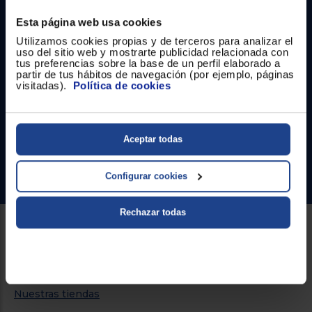
Registrarse
sesión
Esta página web usa cookies
Utilizamos cookies propias y de terceros para analizar el
uso del sitio web y mostrarte publicidad relacionada con
Contacto
tus preferencias sobre la base de un perfil elaborado a
partir de tus hábitos de navegación (por ejemplo, páginas
visitadas).
Política de cookies
Atención cliente
Formulario de contacto
Aceptar todas
¿Necesitas ayuda?
Ir al centro de ayuda
Configurar cookies
Rechazar todas
Sobre Euronics
Quiénes somos
Nuestras tiendas