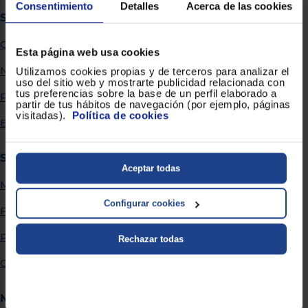
Priorizamos
Consentimiento
Detalles
Acerca de las cookies
la entrega
Sobre Euronics
con
nuestros
Quiénes somos
propios
Esta página web usa cookies
instaladores
Te
Nuestras tiendas
Utilizamos cookies propias y de terceros para analizar el
mostramos
uso del sitio web y mostrarte publicidad relacionada con
tu tienda
tus preferencias sobre la base de un perfil elaborado a
Por qué comprar en Euronics
más
partir de tus hábitos de navegación (por ejemplo, páginas
cercana
visitadas).
Política de cookies
Ahorramos
Blog
en
combustible
y
cuidamos
Servicios
el planeta
Aceptar todas
Métodos de envío
VALIDAR
Configurar cookies
Financiación
O
Promociones
Rechazar todas
también
puedes:
Garantía extendida
Iniciar
Registrarse
Más información
sesión