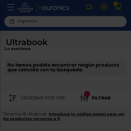
0
U
la
fe
Personaliza
ha
ar
tu
Ultrabook
y
experiencia
ab
Lo sentimos
p
de
se
compra
lo
re
No hemos podido encontrar ningún producto
Introduce
di
que coincida con tu búsqueda.
Pu
tu
in
código
p
postal
ir
al
para
re
FILTRAR
conocer
d
los
b
se
productos
Tenemos
0
Ultrabook.
Introduce tu código postal para ver
L
más
los productos cercanos a ti
us
cercanos
d
di
a