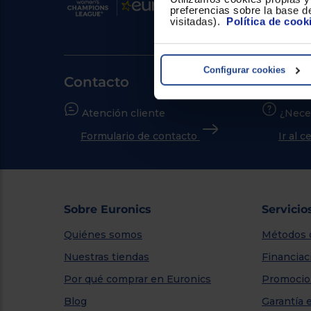
preferencias sobre la base de
visitadas).
Política de cook
Configurar cookies
Contacto
Atención cliente
¿Nece
Formulario de contacto
Ir al 
Sobre Euronics
Servicio
Quiénes somos
Métodos 
Nuestras tiendas
Financiac
Por qué comprar en Euronics
Promocio
Blog
Garantía 