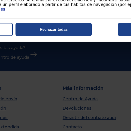
 un perfil elaborado a partir de tus hábitos de navegación (por 
ies
Rechazar todas
sitas ayuda?
centro de ayuda
s
Más información
de envío
Centro de Ayuda
ión
Devoluciones
nes
Desistir del contrato aquí
extendida
Contacto