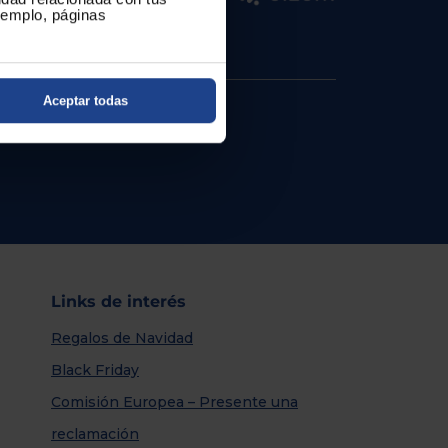
ejemplo, páginas
Aceptar todas
Links de interés
Regalos de Navidad
Black Friday
Comisión Europea – Presente una
reclamación