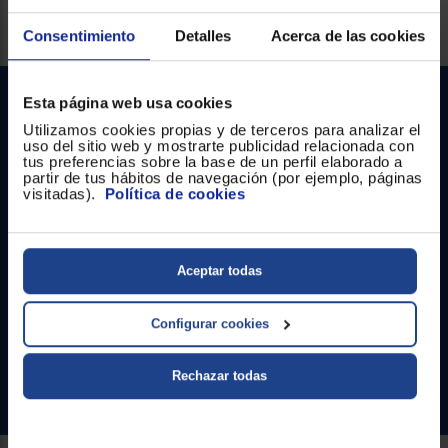
Registrarse
sesión
Servicios Euronics disponibles
Consentimiento
Detalles
Acerca de las cookies
Esta página web usa cookies
Utilizamos cookies propias y de terceros para analizar el
uso del sitio web y mostrarte publicidad relacionada con
tus preferencias sobre la base de un perfil elaborado a
partir de tus hábitos de navegación (por ejemplo, páginas
visitadas).
Política de cookies
Contacto
Aceptar todas
Atención cliente
Formulario de contacto
Configurar cookies
¿Necesitas ayuda?
Rechazar todas
Ir al centro de ayuda