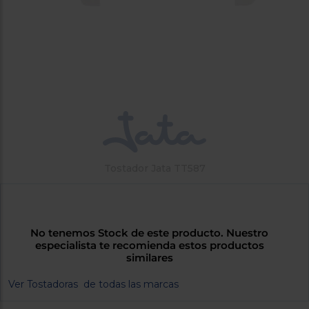
tá
ti
p
y
us
lo
con
g
mejor
d
plazo
to
de
y
ar
entrega
¿Por
qué
Tostador Jata TT587
te
pedimos
tu
código
postal?
No tenemos Stock de este producto. Nuestro
especialista te recomienda estos productos
Productos
similares
con
entrega
Ver Tostadoras de todas las marcas
en
24
horas
y/o
los más