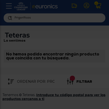
0
U
la
fe
Personaliza
ha
ar
tu
Teteras
y
experiencia
ab
Lo sentimos
p
de
se
compra
lo
re
No hemos podido encontrar ningún producto
Introduce
di
que coincida con tu búsqueda.
Pu
tu
in
código
p
postal
ir
al
para
re
FILTRAR
conocer
d
los
b
se
productos
Tenemos
0
Teteras.
Introduce tu código postal para ver los
L
más
productos cercanos a ti
us
cercanos
d
di
a