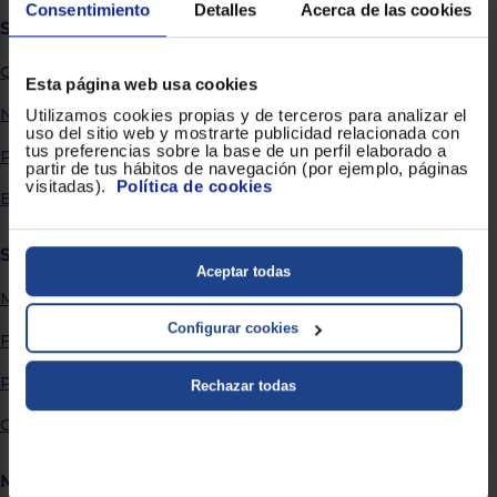
Priorizamos
Consentimiento
Detalles
Acerca de las cookies
la entrega
Sobre Euronics
con
nuestros
Quiénes somos
propios
Esta página web usa cookies
instaladores
Te
Nuestras tiendas
Utilizamos cookies propias y de terceros para analizar el
mostramos
uso del sitio web y mostrarte publicidad relacionada con
tu tienda
tus preferencias sobre la base de un perfil elaborado a
Por qué comprar en Euronics
más
partir de tus hábitos de navegación (por ejemplo, páginas
cercana
visitadas).
Política de cookies
Ahorramos
Blog
en
combustible
y
cuidamos
Servicios
el planeta
Aceptar todas
Métodos de envío
VALIDAR
Configurar cookies
Financiación
O
Promociones
Rechazar todas
también
puedes:
Garantía extendida
Iniciar
Registrarse
Más información
sesión