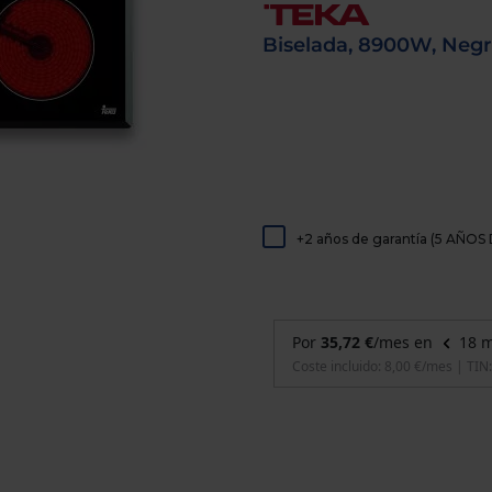
de
dispositivos
Biselada, 8900W, Neg
táctiles
pueden
usar
los
gestos
de
tocar
y
arrastrar.
+2 años de garantía (5 AÑ