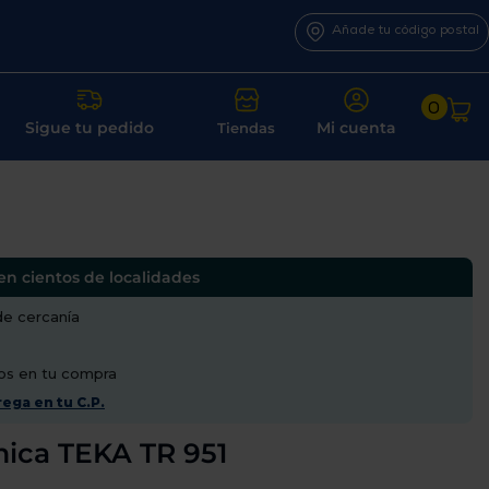
Añade tu código postal
0
Sigue tu pedido
Mi cuenta
Tiendas
en cientos de localidades
de cercanía
os en tu compra
ega en tu C.P.
mica TEKA TR 951