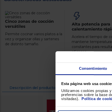
Cinco zonas de cocción
Alta potencia para
versátiles
calentamiento ráp
Permite cocinar varios platos a la
Acelera el tiempo de c
vez y organizar ollas y sartenes
mantiene temperatura
de distinto tamaño.
constantes para resul
eficaces.
Consentimiento
Esta página web usa cookie
Descripción del producto
Ficha
Utilizamos cookies propias y 
preferencias sobre la base de
visitadas).
Política de cook