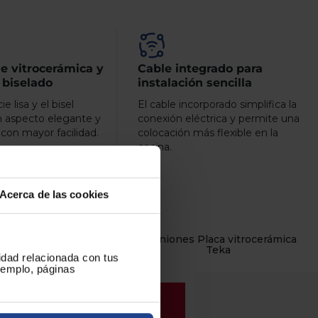
ie vitrocerámica y
Cable integrado para
 biselado
instalación sencilla
e lisa y el bisel
El cable incorporado simplifica la
n aspecto elegante y
conexión eléctrica y permite una
 con mayor facilidad.
colocación más flexible en la
cocina.
Acerca de las cookies
Opiniones Placa vitrocerámica
s
Teka
cidad relacionada con tus
ejemplo, páginas