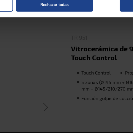
Rechazar todas
TR 951
Vitrocerámica de 
Touch Control
Touch Control
Pro
5 zonas (Ø145 mm + Ø
mm + Ø145/210/270 m
Función golpe de cocci