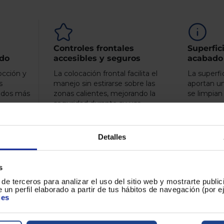
Controles frontales
Superfic
ido
accesibles y seguros
acabado
occión y
La colocación frontal facilita el
La superfici
s
manejo sin estirarse sobre las
aportan u
tados más
zonas calientes, mejorando la
se limpian
seguridad durante su uso.
Detalles
s
 técnica
Servicios disponible
de terceros para analizar el uso del sitio web y mostrarte publi
 un perfil elaborado a partir de tus hábitos de navegación (por 
ies