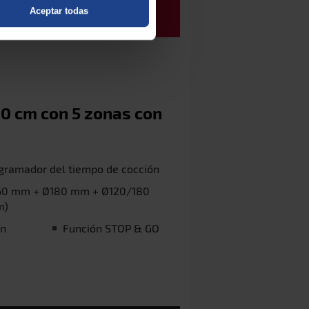
Aceptar todas
90 cm con 5 zonas con
gramador del tiempo de cocción
160 mm + Ø180 mm + Ø120/180
m)
ón
Función STOP & GO