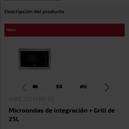
Registrarse
sesión
Descripción del producto
MWE 255 FI BK-SS
Microondas de integración + Grill de
25L