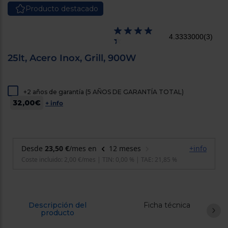
cercanos
Producto destacado
Priorizamos
la entrega
con
4.3333000
(3)
nuestros
propios
instaladores
25lt, Acero Inox, Grill, 900W
Te
mostramos
tu tienda
más
+2 años de garantía (5 AÑOS DE GARANTÍA TOTAL)
cercana
32,00€
+ info
Ahorramos
en
combustible
y
cuidamos
el planeta
VALIDAR
O
también
Descripción del
Ficha técnica
puedes:
producto
Iniciar