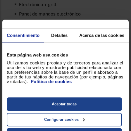
Electrónico + grill
Panel de mandos electrónico
Grill simultáneo de cuarzo, 1.000 W
Cinco niveles de potencia, 900 W salida
Consentimiento
Detalles
Acerca de las cookies
Interior en acero inoxidable
Esta página web usa cookies
DESTACADO
DESCARGAS
Utilizamos cookies propias y de terceros para analizar el
uso del sitio web y mostrarte publicidad relacionada con
tus preferencias sobre la base de un perfil elaborado a
CARACTERÍSTICAS
partir de tus hábitos de navegación (por ejemplo, páginas
visitadas).
Política de cookies
Electrónico + grill
Panel de mandos electrónico
Aceptar todas
Grill simultáneo de cuarzo,1.000 W
Cinco niveles de potencia,900 W salida
Configurar cookies
Interior en acero inoxidable