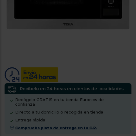
tá
ti
p
y
us
lo
con
g
mejor
d
plazo
to
de
y
ar
entrega
¿Por
qué
te
pedimos
tu
Recíbelo en 24 horas en cientos de localidades
código
Recógelo GRATIS en tu tienda Euronics de
postal?
confianza
Productos
Directo a tu domicilio o recogida en tienda
con
Entrega rápida
entrega
en
24
Comprueba plazo de entrega en tu C.P.
horas
y/o
los más