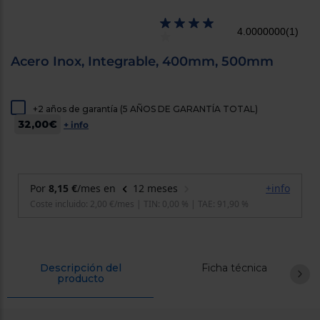
cercanos
Priorizamos
4.0000000
(1)
la entrega
con
nuestros
Acero Inox, Integrable, 400mm, 500mm
propios
instaladores
Te
mostramos
+2 años de garantía (5 AÑOS DE GARANTÍA TOTAL)
tu tienda
32,00€
más
+ info
cercana
Ahorramos
en
combustible
y
cuidamos
el planeta
VALIDAR
O
Descripción del
Ficha técnica
producto
también
puedes:
Iniciar