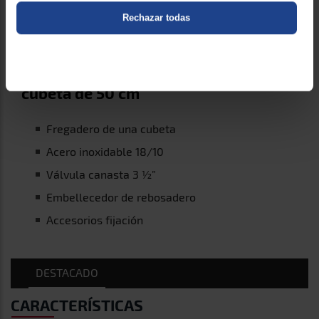
Acero inoxidable 18/10
Rechazar todas
Válvula canasta 3 ½”
Embellecedor de rebosadero
Accesorios fijación
DESTACADO
CARACTERÍSTICAS
Fregadero de una cubeta
Acero inoxidable 18/10
Válvula canasta 3 ½”
Embellecedor de rebosadero
Accesorios fijación
Profundidad de la cubeta 200 mm