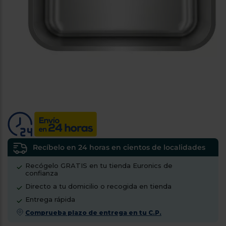
tá
ti
p
y
us
lo
con
g
mejor
d
plazo
to
de
y
ar
entrega
¿Por
qué
te
pedimos
tu
Recíbelo en 24 horas en cientos de localidades
código
Recógelo GRATIS en tu tienda Euronics de
postal?
confianza
Productos
Directo a tu domicilio o recogida en tienda
con
Entrega rápida
entrega
en
24
Comprueba plazo de entrega en tu C.P.
horas
y/o
los más