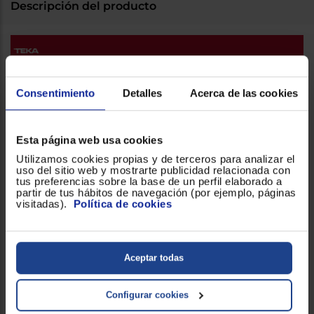
Registrarse
Descripción del producto
sesión
Consentimiento
Detalles
Acerca de las cookies
Esta página web usa cookies
Utilizamos cookies propias y de terceros para analizar el
uso del sitio web y mostrarte publicidad relacionada con
tus preferencias sobre la base de un perfil elaborado a
partir de tus hábitos de navegación (por ejemplo, páginas
visitadas).
Política de cookies
BE 50.40 PLUS 1C
Fregadero bajo encimera con una
Aceptar todas
cubeta de 50 cm
Configurar cookies
Fregadero de una cubeta