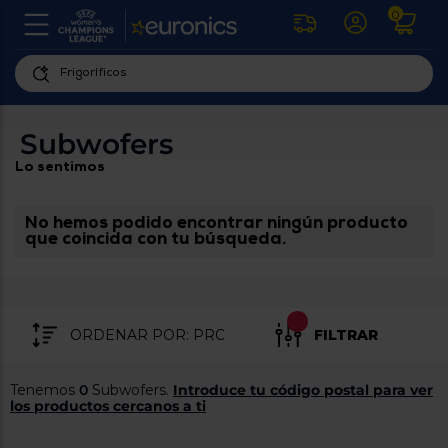
0
U
la
fe
Personaliza
ha
ar
tu
Subwofers
y
experiencia
ab
Lo sentimos
p
de
se
compra
lo
re
No hemos podido encontrar ningún producto
Introduce
di
que coincida con tu búsqueda.
Pu
tu
in
código
p
postal
ir
al
para
re
FILTRAR
conocer
d
los
b
se
productos
Tenemos
0
Subwofers.
Introduce tu código postal para ver
L
más
los productos cercanos a ti
us
cercanos
d
di
a