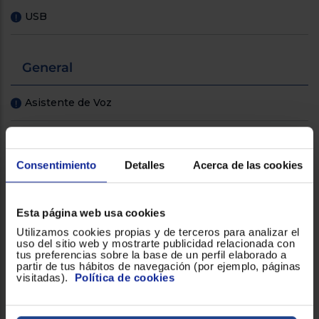
USB
!
General
Asistente de Voz
!
Autonomía
8.5 horas con ANC activo; hasta
40 horas con estuche de carga
Consentimiento
Detalles
Acerca de las cookies
Diafragma
5mm
Esta página web usa cookies
Diseñado para
smartphone
Utilizamos cookies propias y de terceros para analizar el
uso del sitio web y mostrarte publicidad relacionada con
tus preferencias sobre la base de un perfil elaborado a
partir de tus hábitos de navegación (por ejemplo, páginas
Distancia de
10m
visitadas).
Política de cookies
funcionamiento máximo
Encendido automático
!