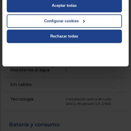
Aceptar todas
Funciones
Cancelación activa de ruido,
modo ambiente, controles
Configurar cookies
táctiles, DSEE, Precise Voice
Pickup con IA para llamadas
Rechazar todas
Prestaciones
Precise Voice Pickup con IA,
diferenciales
modo ambiente, controles
táctiles personalizables, app
Sony Headphones Connect
Resistente al agua
1
Sin cables
Tecnología
Cancelación activa de ruido
(ANC), Bluetooth 5.3, DSEE
Batería y consumo