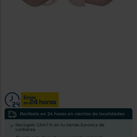
tá
ti
p
y
us
lo
con
g
mejor
d
plazo
to
de
y
ar
entrega
¿Por
qué
te
pedimos
5.0-10.0
tu
código
postal?
Productos
Recíbelo en 24 horas en cientos de localidades
con
entrega
Recógelo GRATIS en tu tienda Euronics de
en
24
confianza
horas
y/o
los más