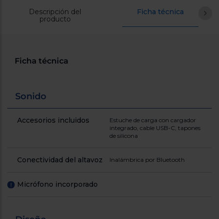
Registrarse
sesión
Descripción del
Ficha técnica
producto
Ficha técnica
Sonido
Accesorios incluidos
Estuche de carga con cargador
integrado, cable USB-C, tapones
de silicona
Conectividad del altavoz
Inalámbrica por Bluetooth
Micrófono incorporado
!