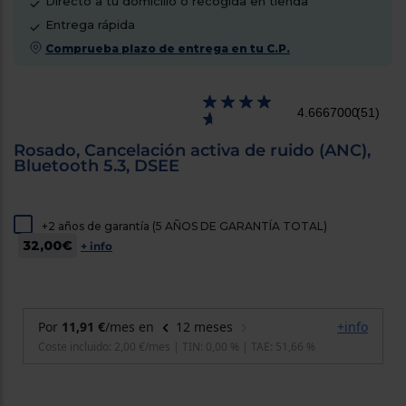
Directo a tu domicilio o recogida en tienda
cercanos
Entrega rápida
Priorizamos
la entrega
Comprueba plazo de entrega en tu C.P.
con
nuestros
propios
instaladores
4.6667000
(51)
Te
mostramos
tu tienda
Rosado, Cancelación activa de ruido (ANC),
más
Bluetooth 5.3, DSEE
cercana
Ahorramos
en
combustible
+2 años de garantía (5 AÑOS DE GARANTÍA TOTAL)
y
cuidamos
el planeta
32,00€
+ info
VALIDAR
O
también
puedes:
Iniciar