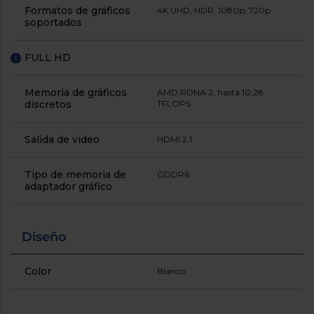
Registrarse
Formatos de gráficos
sesión
4K UHD, HDR, 1080p, 720p
soportados
FULL HD
!
Memoria de gráficos
AMD RDNA 2, hasta 10.28
discretos
TFLOPS
Salida de video
HDMI 2.1
Tipo de memoria de
GDDR6
adaptador gráfico
Diseño
Color
Blanco