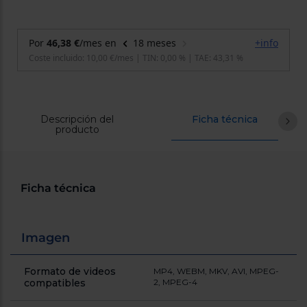
cercanos
Priorizamos
la entrega
con
nuestros
propios
instaladores
Te
mostramos
tu tienda
Descripción del
más
Ficha técnica
producto
cercana
Ahorramos
en
combustible
y
cuidamos
el planeta
Ficha técnica
VALIDAR
Imagen
O
también
Formato de videos
MP4, WEBM, MKV, AVI, MPEG-
puedes:
compatibles
2, MPEG-4
Iniciar