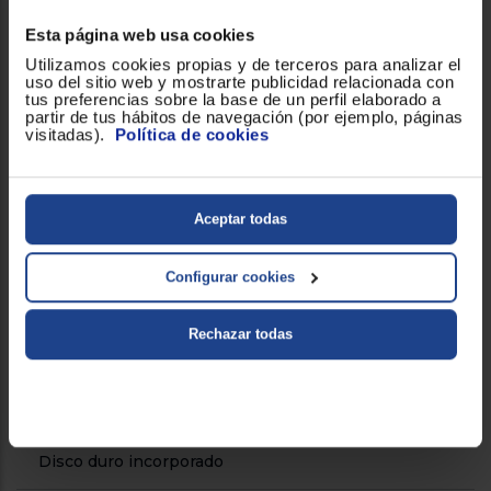
Anchura (mm)
260
Esta página web usa cookies
Utilizamos cookies propias y de terceros para analizar el
Profundidad (mm)
216
uso del sitio web y mostrarte publicidad relacionada con
tus preferencias sobre la base de un perfil elaborado a
partir de tus hábitos de navegación (por ejemplo, páginas
visitadas).
Política de cookies
Procesador
Procesador incorporado
AMD Ryzen Zen 2 de 8 núcleos /
Aceptar todas
16 hilos
Velocidad procesador
3.5 GHz
Configurar cookies
Rechazar todas
Almacenamiento
Capacidad (GB)
825GB
Disco duro incorporado