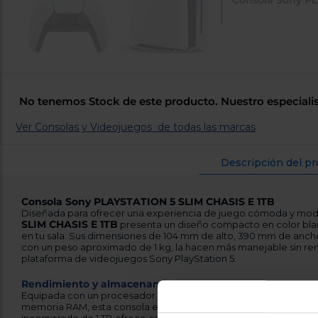
No tenemos Stock de este producto. Nuestro especialis
Ver Consolas y Videojuegos de todas las marcas
Descripción del p
Consola Sony PLAYSTATION 5 SLIM CHASIS E 1TB
Diseñada para ofrecer una experiencia de juego cómoda y mod
SLIM CHASIS E 1TB
presenta un diseño compacto en color blan
en tu sala. Sus dimensiones de 104 mm de alto, 390 mm de anc
con un peso aproximado de 1 kg, la hacen más manejable sin renu
plataforma de videojuegos Sony PlayStation 5.
Rendimiento y almacenamiento
Equipada con un procesador AMD Ryzen Zen 2 de 8 núcleos hast
memoria RAM, esta consola está preparada para ejecutar títulos