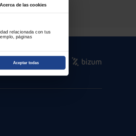
Acerca de las cookies
es desde el primer uso.
cidad relacionada con tus
ejemplo, páginas
Aceptar todas