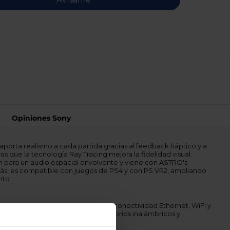
Opiniones Sony
 aporta realismo a cada partida gracias al feedback háptico y a
ras que la tecnología Ray Tracing mejora la fidelidad visual.
 para un audio espacial envolvente y viene con ASTRO's
ás, es compatible con juegos de PS4 y con PS VR2, ampliando
nto.
MI 2.1 y soporte Full HD, así como conectividad Ethernet, WiFi y
 que facilita partidas en línea, accesorios inalámbricos y