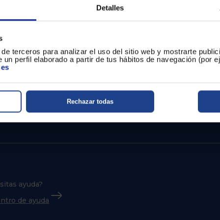
integrado permite gestionar tu
Detalles
Disfruta de sus prestacion
s
de terceros para analizar el uso del sitio web y mostrarte publi
 un perfil elaborado a partir de tus hábitos de navegación (por 
ies
Rechazar todas
sitas ayuda?
centro de ayuda