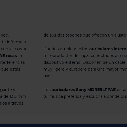
rido.
de sus dos tapones que ofrecen un ajuste
e te informa o
y con la mayor
Puedes emplear estos
auriculares inte
AE rosas
, la
tu reproductor de mp3, conectados a tu s
nterferencias
dispositivo externo. Disponen de un cable
 que estás
muy ligero y duradero para una mayor mo
uso.
egante y
Los
auriculares Sony MDRE9LPPAE
están
ma de 13,5 mm
tu música preferida y escúchala donde qui
los a través