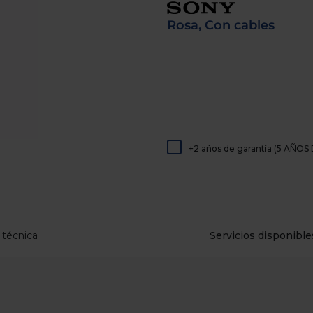
de
dispositivos
Rosa, Con cables
táctiles
pueden
usar
los
gestos
de
tocar
y
arrastrar.
+2 años de garantía (5 AÑ
 técnica
Servicios disponible