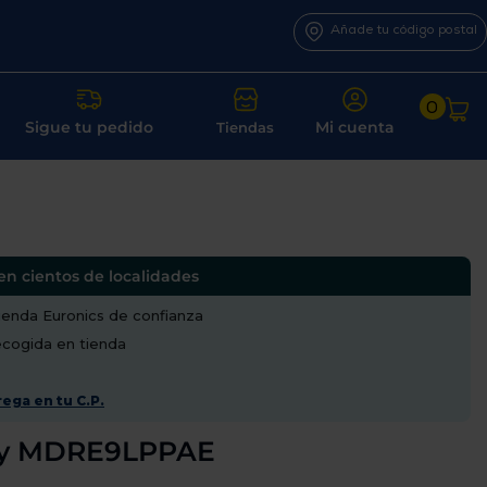
Añade tu código postal
0
Sigue tu pedido
Mi cuenta
Tiendas
en cientos de localidades
enda Euronics de confianza
recogida en tienda
ega en tu C.P.
ony MDRE9LPPAE