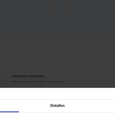
UNIDAD DE DIAFRAGMA
Dinámico de 13,5 mm - Tipo cúpula
RESPUESTA EN FRECUENCIA
18 - 22.000 Hz
LONGITUD DEL CABLE
Detalles
1,2 m