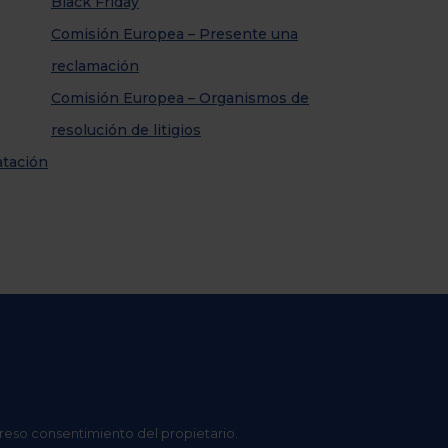
Black Friday
Comisión Europea – Presente una
reclamación
Comisión Europea – Organismos de
resolución de litigios
atación
preso consentimiento del propietario.