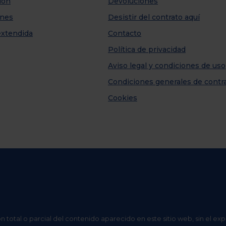
ión
Devoluciones
nes
Desistir del contrato aquí
extendida
Contacto
Política de privacidad
Aviso legal y condiciones de uso
Condiciones generales de contr
Cookies
n total o parcial del contenido aparecido en este sitio web, sin el ex