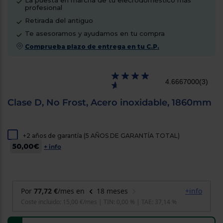
La puesta en marcha de tu elecrodoméstico más
cercanos
profesional
Priorizamos
Retirada del antiguo
la entrega
con
Te asesoramos y ayudamos en tu compra
nuestros
propios
Comprueba plazo de entrega en tu C.P.
instaladores
Te
mostramos
tu tienda
4.6667000
(3)
más
cercana
Clase D, No Frost, Acero inoxidable, 1860mm
Ahorramos
en
combustible
y
cuidamos
el planeta
+2 años de garantía (5 AÑOS DE GARANTÍA TOTAL)
50,00€
+ info
VALIDAR
O
también
puedes:
Iniciar