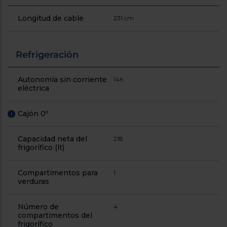
Longitud de cable
231 cm
Refrigeración
Autonomía sin corriente
14h
eléctrica
Cajón 0º
!
Capacidad neta del
218
frigorífico (lt)
Compartimentos para
1
verduras
Número de
4
compartimentos del
frigorífico