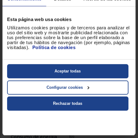
Capacidad de congelación
9
(Kg/24h)
Esta página web usa cookies
Utilizamos cookies propias y de terceros para analizar el
Capacidad neta del
103
uso del sitio web y mostrarte publicidad relacionada con
congelador (lt)
tus preferencias sobre la base de un perfil elaborado a
partir de tus hábitos de navegación (por ejemplo, páginas
visitadas).
Política de cookies
Número de
3
compartimientos del
congelador
Aceptar todas
Consumo
Configurar cookies
Clase climática
SN-T
Rechazar todas
Clasificación energética
B
de ruido acustico
Consumo de energía
199