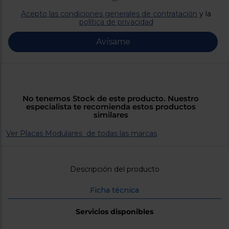
Priorizamos
la entrega
Acepto las condiciones generales de contratación
y la
con
política de privacidad
nuestros
propios
Avísame
instaladores
Te
mostramos
tu tienda
más
cercana
Ahorramos
No tenemos Stock de este producto. Nuestro
en
especialista te recomienda estos productos
combustible
similares
y
cuidamos
el planeta
Ver Placas Modulares de todas las marcas
VALIDAR
Descripción del producto
O
también
Ficha técnica
puedes:
Servicios disponibles
Iniciar
Registrarse
sesión