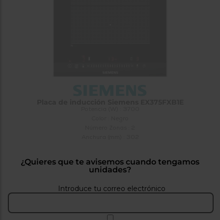
tá
ti
p
y
us
lo
con
g
mejor
d
plazo
to
de
y
ar
entrega
¿Por
Placa de inducción Siemens EX375FXB1E
qué
Potencia (W) : 3700
te
Color : Negro
pedimos
Número Zonas : 2
tu
Anchura (mm) : 302
código
postal?
¿Quieres que te avisemos cuando tengamos
Productos
unidades?
con
entrega
Introduce tu correo electrónico
en
24
horas
y/o
los más
cercanos