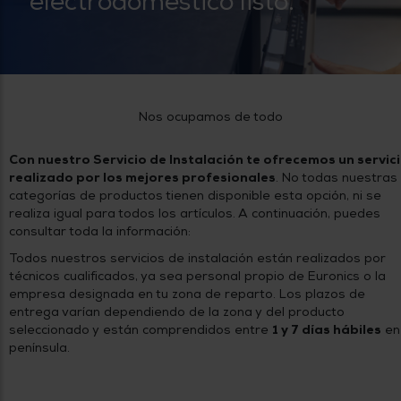
electrodoméstico listo.
tá
ti
p
y
us
lo
con
g
mejor
d
plazo
to
de
y
Nos ocupamos de todo
ar
entrega
Con nuestro Servicio de Instalación te ofrecemos un servic
realizado por los mejores profesionales
. No todas nuestras
¿Por
categorías de productos tienen disponible esta opción, ni se
qué
realiza igual para todos los artículos. A continuación, puedes
te
pedimos
consultar toda la información:
tu
código
Todos nuestros servicios de instalación están realizados por
postal?
técnicos cualificados, ya sea personal propio de Euronics o la
empresa designada en tu zona de reparto. Los plazos de
Productos
entrega varían dependiendo de la zona y del producto
con
seleccionado y están comprendidos entre
1 y 7 días hábiles
en
entrega
en
24
península.
horas
y/o
los más
cercanos