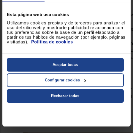
Esta página web usa cookies
- No necesitar trabajos adicionales, como de
impida el acceso.
Utilizamos cookies propias y de terceros para analizar el
uso del sitio web y mostrarte publicidad relacionada con
- El acceso, tanto por escaleras como por asce
tus preferencias sobre la base de un perfil elaborado a
electrodoméstico al domicilio.
partir de tus hábitos de navegación (por ejemplo, páginas
visitadas).
Política de cookies
- El cable de agua incluido sea suficiente y cu
- Las tomas de agua estén preparadas para la 
- La retirada queda condicionada a que el a
toma de agua y/o luz.
Aceptar todas
Configurar cookies
En caso de no poder realizar la instalación po
Rechazar todas
mencionados, no se realizará el reembolso del s