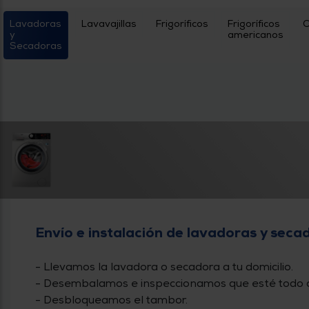
Priorizamos
la entrega
con
Lavadoras
Lavavajillas
Frigoríficos
Frigoríficos
C
nuestros
y
americanos
propios
Secadoras
instaladores
Te
mostramos
tu tienda
más
cercana
Ahorramos
en
combustible
y
cuidamos
el planeta
VALIDAR
Envío e instalación de lavadoras y seca
O
también
puedes:
- Llevamos la lavadora o secadora a tu domicilio.
- Desembalamos e inspeccionamos que esté todo cor
Iniciar
Registrarse
sesión
- Desbloqueamos el tambor.