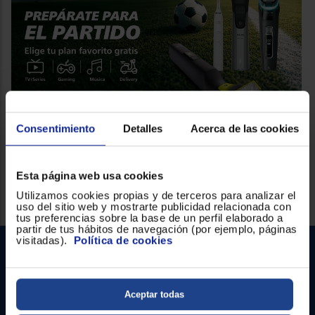
Consentimiento
Detalles
Acerca de las cookies
¡FINALIZADA!
PROMOS PHILIPS
Compra productos Philips de Cuidado Personal y
consigue hasta 50€ en Tarjeta Regalo
Esta página web usa cookies
Utilizamos cookies propias y de terceros para analizar el
uso del sitio web y mostrarte publicidad relacionada con
tus preferencias sobre la base de un perfil elaborado a
partir de tus hábitos de navegación (por ejemplo, páginas
visitadas).
Política de cookies
Ver promociones de otros fabricantes
Aceptar todas