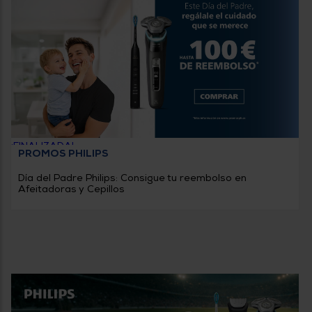
Priorizamos
la entrega
con
nuestros
propios
instaladores
Te
mostramos
tu tienda
más
cercana
Ahorramos
en
¡FINALIZADA!
combustible
PROMOS PHILIPS
y
cuidamos
el planeta
Día del Padre Philips: Consigue tu reembolso en
Afeitadoras y Cepillos
VALIDAR
O
también
puedes:
Iniciar
Registrarse
sesión