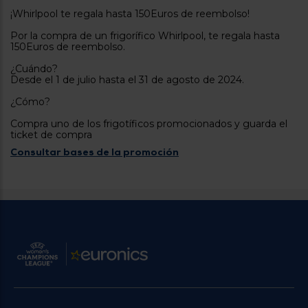
tá
¡Whirlpool te regala hasta 150Euros de reembolso!
ti
p
y
us
Por la compra de un frigorífico Whirlpool, te regala hasta
lo
con
150Euros de reembolso.
g
mejor
d
¿Cuándo?
plazo
to
Desde el 1 de julio hasta el 31 de agosto de 2024.
de
y
ar
entrega
¿Cómo?
Compra uno de los frigotíficos promocionados y guarda el
ticket de compra
¿Por
Consultar bases de la promoción
qué
te
pedimos
tu
código
postal?
Productos
con
entrega
en
24
horas
y/o
los más
cercanos